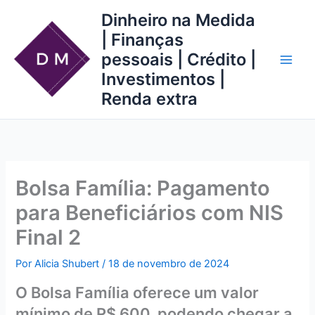
Ir
Dinheiro na Medida
para
| Finanças
o
pessoais | Crédito |
conteúdo
Investimentos |
Renda extra
Bolsa Família: Pagamento
para Beneficiários com NIS
Final 2
Por
Alicia Shubert
/
18 de novembro de 2024
O Bolsa Família oferece um valor
mínimo de R$ 600, podendo chegar a