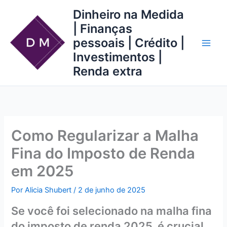
Ir
Dinheiro na Medida
para
| Finanças
o
pessoais | Crédito |
conteúdo
Investimentos |
Renda extra
Como Regularizar a Malha
Fina do Imposto de Renda
em 2025
Por
Alicia Shubert
/
2 de junho de 2025
Se você foi selecionado na malha fina
do imposto de renda 2025, é crucial