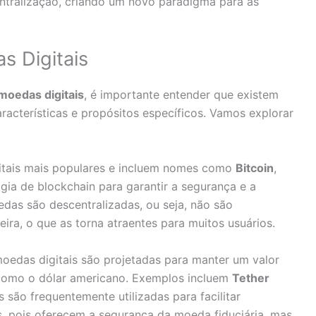
ntralização, criando um novo paradigma para as
s Digitais
 moedas digitais
, é importante entender que existem
racterísticas e propósitos específicos. Vamos explorar
itais mais populares e incluem nomes como
Bitcoin
,
logia de blockchain para garantir a segurança e a
edas são descentralizadas, ou seja, não são
eira, o que as torna atraentes para muitos usuários.
oedas digitais são projetadas para manter um valor
, como o dólar americano. Exemplos incluem
Tether
s são frequentemente utilizadas para facilitar
 pois oferecem a segurança da moeda fiduciária, mas