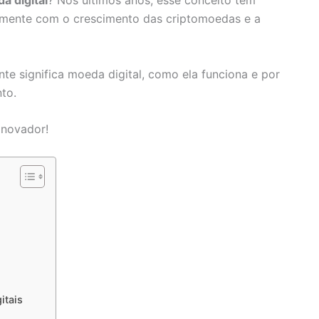
a digital
? Nos últimos anos, esse conceito tem
lmente com o crescimento das criptomoedas e a
te significa moeda digital, como ela funciona e por
to.
inovador!
itais