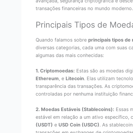
avançada, segurança criptográfica e desce
transações financeiras no mundo moderno.
Principais Tipos de Moeda
Quando falamos sobre
principais tipos de
diversas categorias, cada uma com suas ca
algumas das mais conhecidas:
1. Criptomoedas:
Estas são as moedas dig
Ethereum
, e
Litecoin
. Elas utilizam tecno
transparência das transações. As criptomo
controladas por nenhuma instituição financ
2. Moedas Estáveis (Stablecoins):
Essas m
estável em relação a um ativo específico
(USDT)
e
USD Coin (USDC)
. As stablecoin
transações em exchanges de criptomoedas,