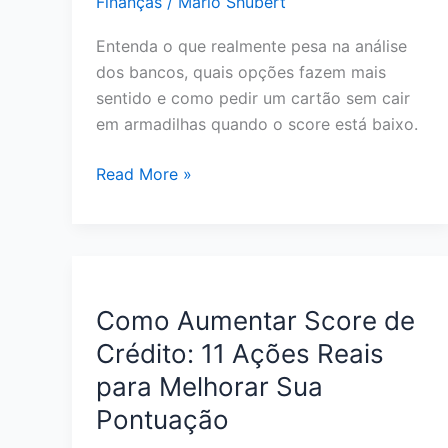
Finanças
/
Mário Shubert
Entenda o que realmente pesa na análise
dos bancos, quais opções fazem mais
sentido e como pedir um cartão sem cair
em armadilhas quando o score está baixo.
Melhor
Read More »
Cartão
de
Crédito
para
Quem
Como Aumentar Score de
Tem
Crédito: 11 Ações Reais
Score
para Melhorar Sua
Baixo:
O
Pontuação
Que