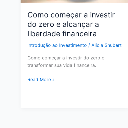
2026?
Como começar a investir
do zero e alcançar a
liberdade financeira
Introdução ao Investimento
/
Alicia Shubert
Como começar a investir do zero e
transformar sua vida financeira.
Como
Read More »
começar
a
investir
do
zero
e