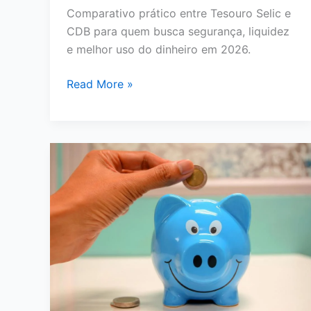
Comparativo prático entre Tesouro Selic e
CDB para quem busca segurança, liquidez
e melhor uso do dinheiro em 2026.
Tesouro
Read More »
Selic
ou
CDB:
Qual
Vale
Mais
a
Pena
para
Seu
Dinheiro
em