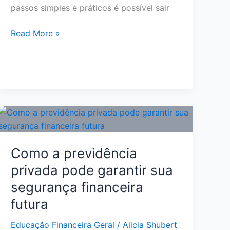
passos simples e práticos é possível sair
Como
Read More »
Organizar
a
Vida
Financeira
do
Zero:
Passo
a
Como a previdência
Passo
para
privada pode garantir sua
Sair
segurança financeira
do
futura
Caos
Educação Financeira Geral
/
Alicia Shubert