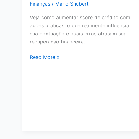
Avaliar
Finanças
/
Mário Shubert
Antes
Veja como aumentar score de crédito com
de
ações práticas, o que realmente influencia
Pedir
sua pontuação e quais erros atrasam sua
recuperação financeira.
Como
Read More »
Aumentar
Score
de
Crédito:
11
Ações
Reais
para
Melhorar
Sua