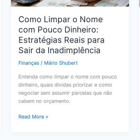
Pagar
Menos
Como Limpar o Nome
e
com Pouco Dinheiro:
Sair
do
Estratégias Reais para
Vermelho
Sair da Inadimplência
Finanças
/
Mário Shubert
Entenda como limpar o nome com pouco
dinheiro, quais dívidas priorizar e como
negociar sem assumir parcelas que não
cabem no orçamento.
Como
Read More »
Limpar
o