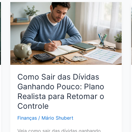
Nome
com
Pouco
Dinheiro:
Estratégias
Reais
para
Sair
da
Inadimplência
Como Sair das Dívidas
Ganhando Pouco: Plano
Realista para Retomar o
Controle
Finanças
/
Mário Shubert
Veja como sair das dívidas ganhando