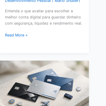
Desenvolvimento Pessoal
/
Mário Shubert
Entenda o que avaliar para escolher a
melhor conta digital para guardar dinheiro
com segurança, liquidez e rendimento real.
Melhor
Read More »
Conta
Digital
para
Guardar
Dinheiro:
O
Que
Avaliar
Antes
de
Escolher