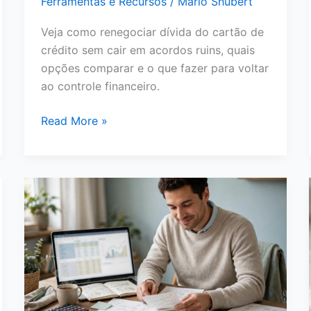
Ferramentas e Recursos
/
Mário Shubert
Veja como renegociar dívida do cartão de
crédito sem cair em acordos ruins, quais
opções comparar e o que fazer para voltar
ao controle financeiro.
Como
Read More »
Renegociar
Dívida
do
Cartão
de
Crédito:
Passo
a
Passo
para