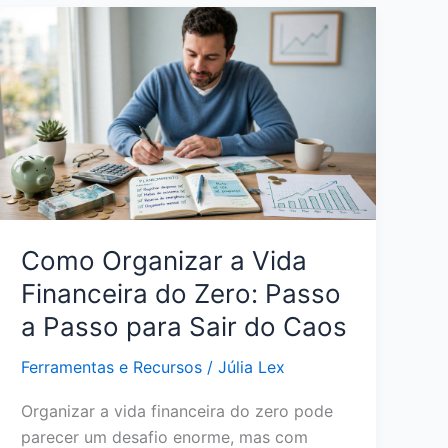
Crédito
Sem
Anuidade:
Como
Escolher
a
Opção
Certa
para
Seu
Como Organizar a Vida
Perfil
Financeira do Zero: Passo
a Passo para Sair do Caos
Ferramentas e Recursos
/
Júlia Lex
Organizar a vida financeira do zero pode
parecer um desafio enorme, mas com