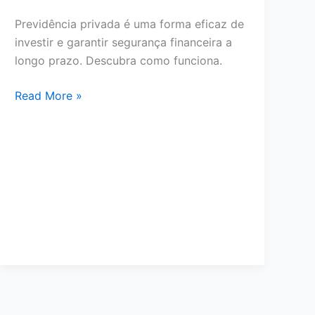
Previdência privada é uma forma eficaz de
investir e garantir segurança financeira a
longo prazo. Descubra como funciona.
Como
Read More »
a
previdência
privada
pode
garantir
sua
segurança
financeira
futura