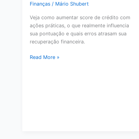
Avaliar
Finanças
/
Mário Shubert
Antes
Veja como aumentar score de crédito com
de
ações práticas, o que realmente influencia
Pedir
sua pontuação e quais erros atrasam sua
recuperação financeira.
Como
Read More »
Aumentar
Score
de
Crédito:
11
Ações
Reais
para
Melhorar
Sua