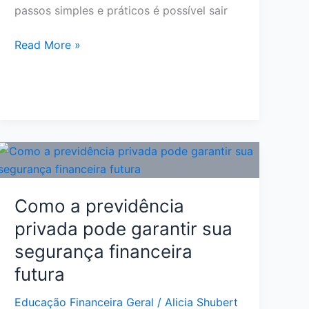
passos simples e práticos é possível sair
Como
Read More »
Organizar
a
Vida
Financeira
do
Zero:
Passo
a
Como a previdência
Passo
para
privada pode garantir sua
Sair
segurança financeira
do
futura
Caos
Educação Financeira Geral
/
Alicia Shubert