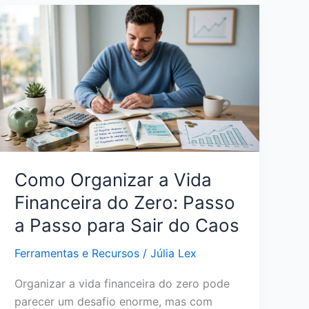
Crédito
Sem
Anuidade:
Como
Escolher
a
Opção
Certa
para
Seu
Como Organizar a Vida
Perfil
Financeira do Zero: Passo
a Passo para Sair do Caos
Ferramentas e Recursos
/
Júlia Lex
Organizar a vida financeira do zero pode
parecer um desafio enorme, mas com