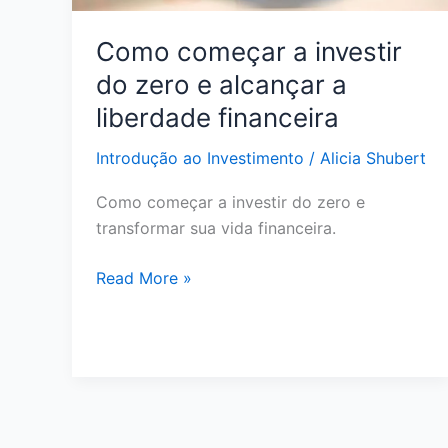
2026?
Como começar a investir
do zero e alcançar a
liberdade financeira
Introdução ao Investimento
/
Alicia Shubert
Como começar a investir do zero e
transformar sua vida financeira.
Como
Read More »
começar
a
investir
do
zero
e