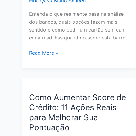
Finanças
/
Mário Shubert
Entenda o que realmente pesa na análise
dos bancos, quais opções fazem mais
sentido e como pedir um cartão sem cair
em armadilhas quando o score está baixo.
Melhor
Read More »
Cartão
de
Crédito
para
Quem
Como Aumentar Score de
Tem
Crédito: 11 Ações Reais
Score
para Melhorar Sua
Baixo:
O
Pontuação
Que