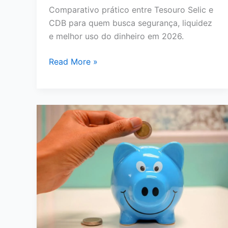
Comparativo prático entre Tesouro Selic e
CDB para quem busca segurança, liquidez
e melhor uso do dinheiro em 2026.
Tesouro
Read More »
Selic
ou
CDB:
Qual
Vale
Mais
a
Pena
para
Seu
Dinheiro
em