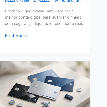
Desenvolvimento Pessoal
/
Mário Shubert
Entenda o que avaliar para escolher a
melhor conta digital para guardar dinheiro
com segurança, liquidez e rendimento real.
Melhor
Read More »
Conta
Digital
para
Guardar
Dinheiro:
O
Que
Avaliar
Antes
de
Escolher