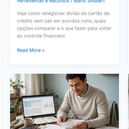
Ferramentas e Recursos
/
Mário Shubert
Veja como renegociar dívida do cartão de
crédito sem cair em acordos ruins, quais
opções comparar e o que fazer para voltar
ao controle financeiro.
Como
Read More »
Renegociar
Dívida
do
Cartão
de
Crédito:
Passo
a
Passo
para