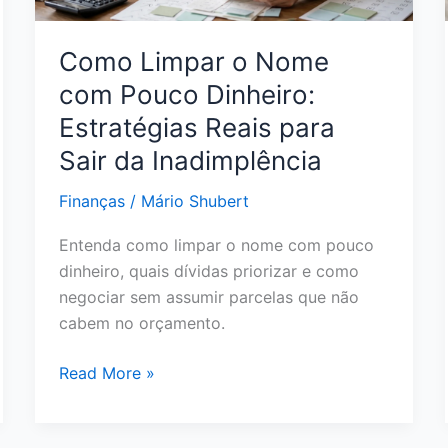
Pagar
Menos
Como Limpar o Nome
e
com Pouco Dinheiro:
Sair
do
Estratégias Reais para
Vermelho
Sair da Inadimplência
Finanças
/
Mário Shubert
Entenda como limpar o nome com pouco
dinheiro, quais dívidas priorizar e como
negociar sem assumir parcelas que não
cabem no orçamento.
Como
Read More »
Limpar
o