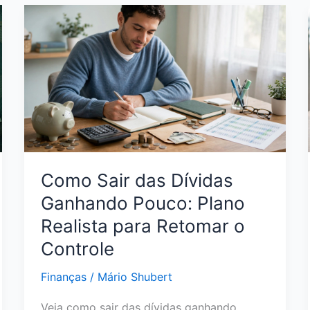
Nome
com
Pouco
Dinheiro:
Estratégias
Reais
para
Sair
da
Inadimplência
Como Sair das Dívidas
Ganhando Pouco: Plano
Realista para Retomar o
Controle
Finanças
/
Mário Shubert
Veja como sair das dívidas ganhando