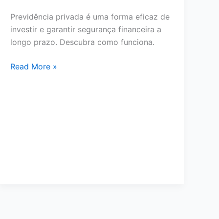
Previdência privada é uma forma eficaz de
investir e garantir segurança financeira a
longo prazo. Descubra como funciona.
Como
Read More »
a
previdência
privada
pode
garantir
sua
segurança
financeira
futura