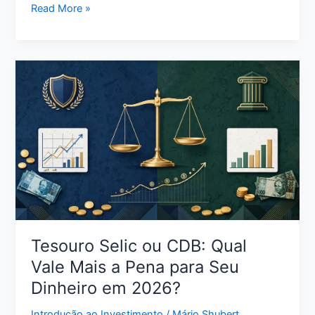
Melhor
Read More »
Cartão
de
Crédito
Sem
Anuidade:
Como
Escolher
a
Opção
Certa
para
Seu
Perfil
Tesouro Selic ou CDB: Qual
Vale Mais a Pena para Seu
Dinheiro em 2026?
Introdução ao Investimento
/
Mário Shubert