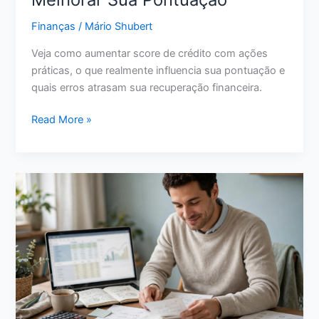
Antes
Finanças
/
Mário Shubert
de
Escolher
Veja como aumentar score de crédito com ações
em
práticas, o que realmente influencia sua pontuação e
2026
quais erros atrasam sua recuperação financeira.
Como
Read More »
Aumentar
Score
de
Crédito:
11
Ações
Reais
para
Melhorar
Sua
Pontuação