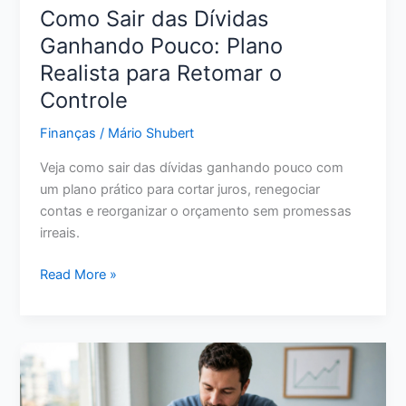
Como Sair das Dívidas
Ganhando Pouco: Plano
Realista para Retomar o
Controle
Finanças
/
Mário Shubert
Veja como sair das dívidas ganhando pouco com
um plano prático para cortar juros, renegociar
contas e reorganizar o orçamento sem promessas
irreais.
Como
Read More »
Sair
das
Dívidas
Ganhando
Pouco:
Plano