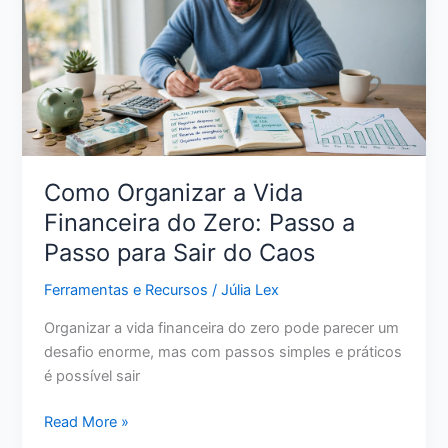
Realista
para
Retomar
o
Controle
Como Organizar a Vida
Financeira do Zero: Passo a
Passo para Sair do Caos
Ferramentas e Recursos
/
Júlia Lex
Organizar a vida financeira do zero pode parecer um
desafio enorme, mas com passos simples e práticos
é possível sair
Como
Read More »
Organizar