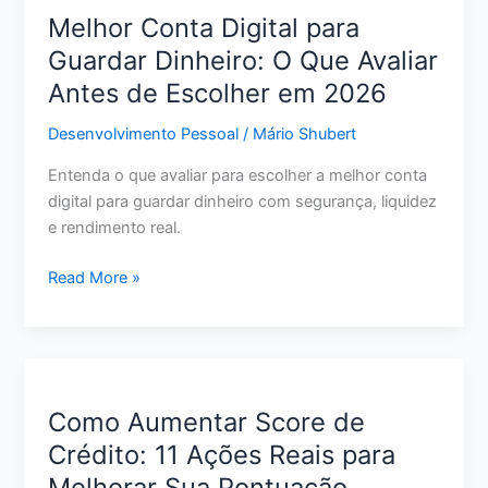
de
Melhor Conta Digital para
Crédito:
Guardar Dinheiro: O Que Avaliar
Passo
Antes de Escolher em 2026
a
Passo
Desenvolvimento Pessoal
/
Mário Shubert
para
Pagar
Entenda o que avaliar para escolher a melhor conta
Menos
digital para guardar dinheiro com segurança, liquidez
e
e rendimento real.
Sair
do
Melhor
Read More »
Vermelho
Conta
Digital
para
Guardar
Dinheiro:
Como Aumentar Score de
O
Crédito: 11 Ações Reais para
Que
Melhorar Sua Pontuação
Avaliar