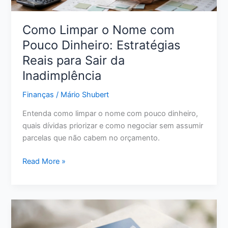
Como Limpar o Nome com
Pouco Dinheiro: Estratégias
Reais para Sair da
Inadimplência
Finanças
/
Mário Shubert
Entenda como limpar o nome com pouco dinheiro,
quais dívidas priorizar e como negociar sem assumir
parcelas que não cabem no orçamento.
Como
Read More »
Limpar
o
Nome
com
Pouco