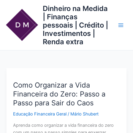
Ir
Dinheiro na Medida
para
| Finanças
o
pessoais | Crédito |
conteúdo
Investimentos |
Renda extra
Como Organizar a Vida
Financeira do Zero: Passo a
Passo para Sair do Caos
Educação Financeira Geral
/
Mário Shubert
Aprenda como organizar a vida financeira do zero
com um passo a passo simples para enxergar