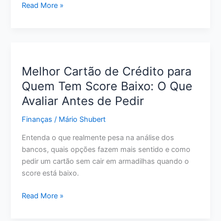
Como
Read More »
Economizar
Dinheiro
Ganhando
Pouco:
12
Melhor Cartão de Crédito para
Estratégias
Quem Tem Score Baixo: O Que
Realistas
Avaliar Antes de Pedir
para
Começar
Finanças
/
Mário Shubert
Agora
Entenda o que realmente pesa na análise dos
bancos, quais opções fazem mais sentido e como
pedir um cartão sem cair em armadilhas quando o
score está baixo.
Melhor
Read More »
Cartão
de