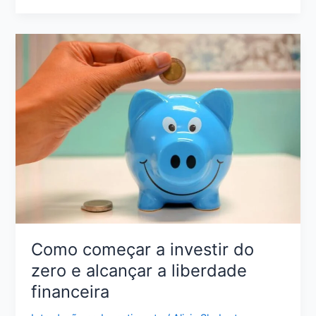
a
Vida
Financeira
do
Zero:
Passo
a
Passo
para
Sair
do
Caos
Como começar a investir do
zero e alcançar a liberdade
financeira