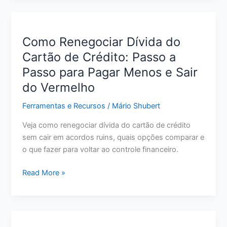
Crédito
para
Quem
Como Renegociar Dívida do
Tem
Cartão de Crédito: Passo a
Score
Passo para Pagar Menos e Sair
Baixo:
O
do Vermelho
Que
Ferramentas e Recursos
/
Mário Shubert
Avaliar
Antes
Veja como renegociar dívida do cartão de crédito
de
sem cair em acordos ruins, quais opções comparar e
Pedir
o que fazer para voltar ao controle financeiro.
Como
Read More »
Renegociar
Dívida
do
Cartão