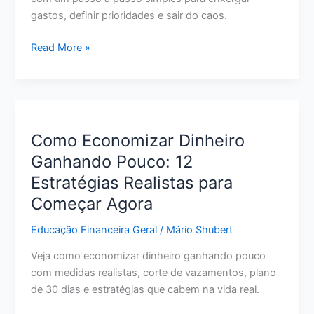
gastos, definir prioridades e sair do caos.
Como
Read More »
Organizar
a
Vida
Financeira
do
Como Economizar Dinheiro
Zero:
Ganhando Pouco: 12
Passo
Estratégias Realistas para
a
Passo
Começar Agora
para
Educação Financeira Geral
/
Mário Shubert
Sair
do
Veja como economizar dinheiro ganhando pouco
Caos
com medidas realistas, corte de vazamentos, plano
de 30 dias e estratégias que cabem na vida real.