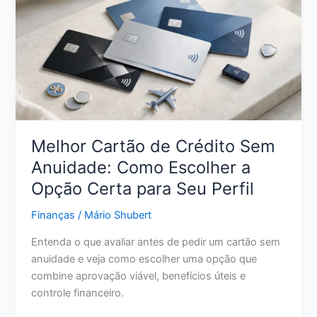
Dinheiro:
Estratégias
Reais
para
Sair
da
Inadimplência
Melhor Cartão de Crédito Sem
Anuidade: Como Escolher a
Opção Certa para Seu Perfil
Finanças
/
Mário Shubert
Entenda o que avaliar antes de pedir um cartão sem
anuidade e veja como escolher uma opção que
combine aprovação viável, benefícios úteis e
controle financeiro.