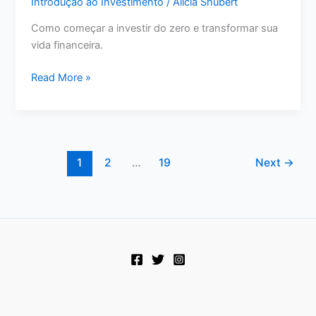
Introdução ao Investimento
/
Alicia Shubert
Como começar a investir do zero e transformar sua
vida financeira.
Como
Read More »
começar
a
investir
do
zero
1
2
…
19
Next
→
e
alcançar
a
liberdade
financeira