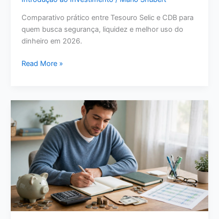
Comparativo prático entre Tesouro Selic e CDB para
quem busca segurança, liquidez e melhor uso do
dinheiro em 2026.
Tesouro
Read More »
Selic
ou
CDB:
Qual
Vale
Mais
a
Pena
para
Seu
Dinheiro
em
2026?