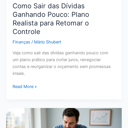
Como Sair das Dívidas
Ganhando Pouco: Plano
Realista para Retomar o
Controle
Finanças
/
Mário Shubert
Veja como sair das dívidas ganhando pouco com
um plano prático para cortar juros, renegociar
contas e reorganizar o orçamento sem promessas
irreais.
Como
Read More »
Sair
das
Dívidas
Ganhando
Pouco:
Plano