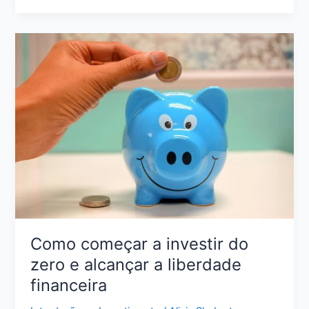
a
Vida
Financeira
do
Zero:
Passo
a
Passo
para
Sair
do
Caos
Como começar a investir do
zero e alcançar a liberdade
financeira