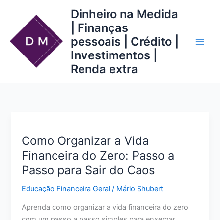
Ir
Dinheiro na Medida
para
| Finanças
o
pessoais | Crédito |
conteúdo
Investimentos |
Renda extra
Como Organizar a Vida
Financeira do Zero: Passo a
Passo para Sair do Caos
Educação Financeira Geral
/
Mário Shubert
Aprenda como organizar a vida financeira do zero
com um passo a passo simples para enxergar