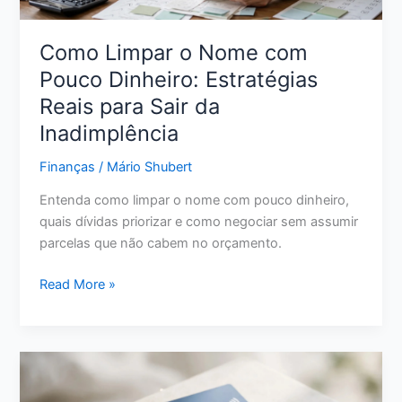
Como Limpar o Nome com
Pouco Dinheiro: Estratégias
Reais para Sair da
Inadimplência
Finanças
/
Mário Shubert
Entenda como limpar o nome com pouco dinheiro,
quais dívidas priorizar e como negociar sem assumir
parcelas que não cabem no orçamento.
Como
Read More »
Limpar
o
Nome
com
Pouco