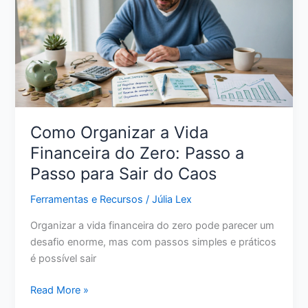
Realista
para
Retomar
o
Controle
Como Organizar a Vida
Financeira do Zero: Passo a
Passo para Sair do Caos
Ferramentas e Recursos
/
Júlia Lex
Organizar a vida financeira do zero pode parecer um
desafio enorme, mas com passos simples e práticos
é possível sair
Como
Read More »
Organizar