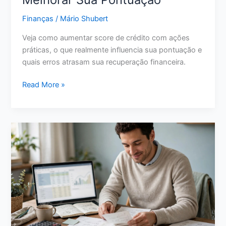
Antes
Finanças
/
Mário Shubert
de
Escolher
Veja como aumentar score de crédito com ações
em
práticas, o que realmente influencia sua pontuação e
2026
quais erros atrasam sua recuperação financeira.
Como
Read More »
Aumentar
Score
de
Crédito:
11
Ações
Reais
para
Melhorar
Sua
Pontuação