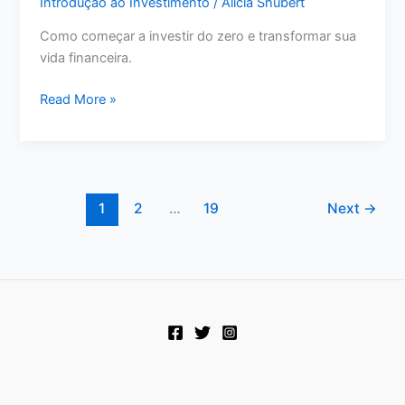
Introdução ao Investimento
/
Alicia Shubert
Como começar a investir do zero e transformar sua
vida financeira.
Como
Read More »
começar
a
investir
do
zero
1
2
…
19
Next
→
e
alcançar
a
liberdade
financeira