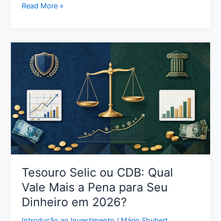
Melhor
Read More »
Cartão
de
Crédito
Sem
Anuidade:
Como
Escolher
a
Opção
Certa
para
Seu
Perfil
Tesouro Selic ou CDB: Qual
Vale Mais a Pena para Seu
Dinheiro em 2026?
Introdução ao Investimento
/
Mário Shubert