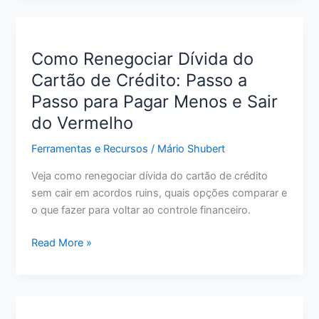
Crédito
para
Quem
Como Renegociar Dívida do
Tem
Cartão de Crédito: Passo a
Score
Passo para Pagar Menos e Sair
Baixo:
O
do Vermelho
Que
Ferramentas e Recursos
/
Mário Shubert
Avaliar
Antes
Veja como renegociar dívida do cartão de crédito
de
sem cair em acordos ruins, quais opções comparar e
Pedir
o que fazer para voltar ao controle financeiro.
Como
Read More »
Renegociar
Dívida
do
Cartão