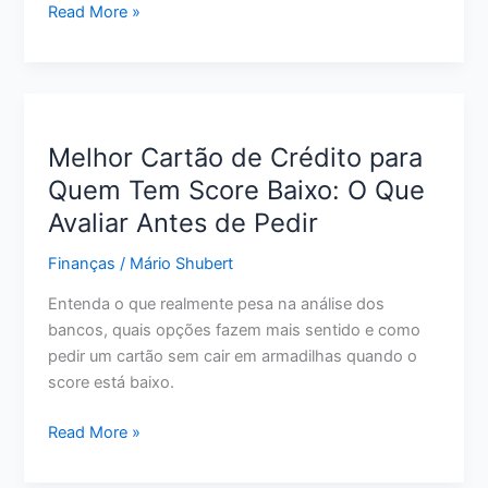
Como
Read More »
Economizar
Dinheiro
Ganhando
Pouco:
12
Melhor Cartão de Crédito para
Estratégias
Quem Tem Score Baixo: O Que
Realistas
Avaliar Antes de Pedir
para
Começar
Finanças
/
Mário Shubert
Agora
Entenda o que realmente pesa na análise dos
bancos, quais opções fazem mais sentido e como
pedir um cartão sem cair em armadilhas quando o
score está baixo.
Melhor
Read More »
Cartão
de