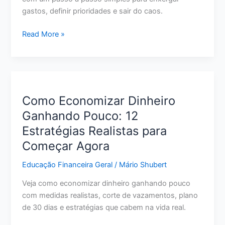
gastos, definir prioridades e sair do caos.
Como
Read More »
Organizar
a
Vida
Financeira
do
Como Economizar Dinheiro
Zero:
Ganhando Pouco: 12
Passo
Estratégias Realistas para
a
Passo
Começar Agora
para
Educação Financeira Geral
/
Mário Shubert
Sair
do
Veja como economizar dinheiro ganhando pouco
Caos
com medidas realistas, corte de vazamentos, plano
de 30 dias e estratégias que cabem na vida real.