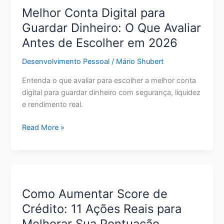
de
Melhor Conta Digital para
Crédito:
Guardar Dinheiro: O Que Avaliar
Passo
Antes de Escolher em 2026
a
Passo
Desenvolvimento Pessoal
/
Mário Shubert
para
Pagar
Entenda o que avaliar para escolher a melhor conta
Menos
digital para guardar dinheiro com segurança, liquidez
e
e rendimento real.
Sair
do
Melhor
Read More »
Vermelho
Conta
Digital
para
Guardar
Dinheiro:
Como Aumentar Score de
O
Crédito: 11 Ações Reais para
Que
Melhorar Sua Pontuação
Avaliar