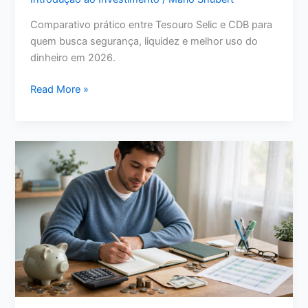
Comparativo prático entre Tesouro Selic e CDB para
quem busca segurança, liquidez e melhor uso do
dinheiro em 2026.
Tesouro
Read More »
Selic
ou
CDB:
Qual
Vale
Mais
a
Pena
para
Seu
Dinheiro
em
2026?