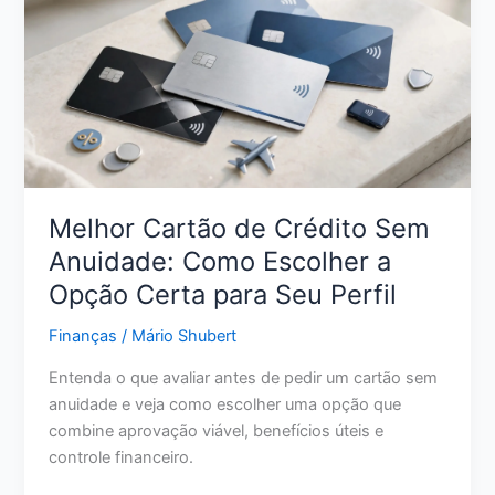
Dinheiro:
Estratégias
Reais
para
Sair
da
Inadimplência
Melhor Cartão de Crédito Sem
Anuidade: Como Escolher a
Opção Certa para Seu Perfil
Finanças
/
Mário Shubert
Entenda o que avaliar antes de pedir um cartão sem
anuidade e veja como escolher uma opção que
combine aprovação viável, benefícios úteis e
controle financeiro.