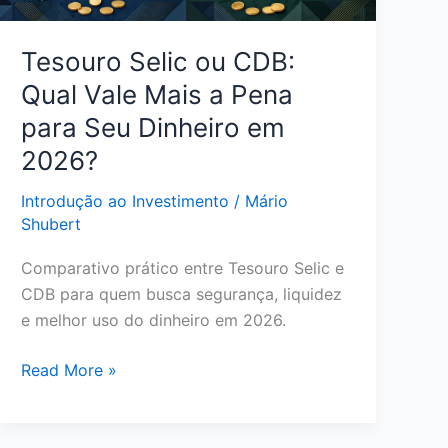
Pontuação
Tesouro Selic ou CDB:
Qual Vale Mais a Pena
para Seu Dinheiro em
2026?
Introdução ao Investimento
/
Mário
Shubert
Comparativo prático entre Tesouro Selic e
CDB para quem busca segurança, liquidez
e melhor uso do dinheiro em 2026.
Tesouro
Read More »
Selic
ou
CDB: