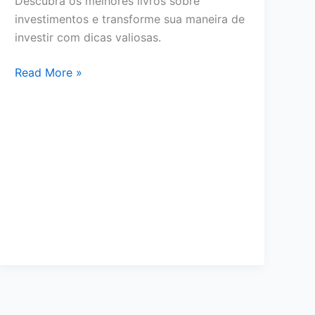
Descubra os melhores livros sobre
investimentos e transforme sua maneira de
investir com dicas valiosas.
Os
Read More »
8
Melhores
Livros
de
Investimentos
que
Você
Precisa
Ler