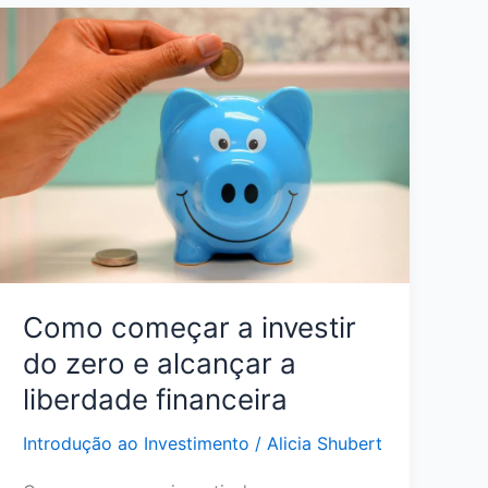
Qual
Vale
Mais
a
Pena
para
Seu
Dinheiro
em
2026?
Como começar a investir
do zero e alcançar a
liberdade financeira
Introdução ao Investimento
/
Alicia Shubert