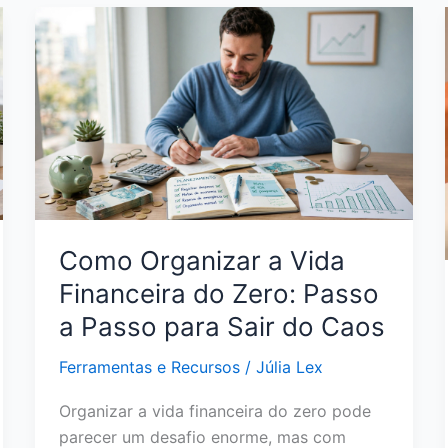
Crédito
Sem
Anuidade:
Como
Escolher
a
Opção
Certa
para
Seu
Como Organizar a Vida
Perfil
Financeira do Zero: Passo
a Passo para Sair do Caos
Ferramentas e Recursos
/
Júlia Lex
Organizar a vida financeira do zero pode
parecer um desafio enorme, mas com