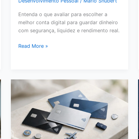
Desenvolvimento Pessoal
/
Mário Shubert
Entenda o que avaliar para escolher a
melhor conta digital para guardar dinheiro
com segurança, liquidez e rendimento real.
Melhor
Read More »
Conta
Digital
para
Guardar
Dinheiro:
O
Que
Avaliar
Antes
de
Escolher