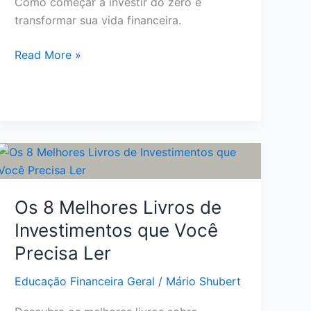
Como começar a investir do zero e
transformar sua vida financeira.
Como
Read More »
começar
a
investir
do
zero
e
alcançar
a
Os 8 Melhores Livros de
liberdade
Investimentos que Você
financeira
Precisa Ler
Educação Financeira Geral
/
Mário Shubert