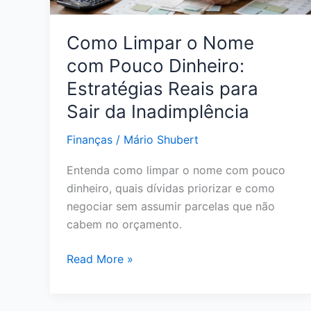
Pagar
Menos
Como Limpar o Nome
e
com Pouco Dinheiro:
Sair
do
Estratégias Reais para
Vermelho
Sair da Inadimplência
Finanças
/
Mário Shubert
Entenda como limpar o nome com pouco
dinheiro, quais dívidas priorizar e como
negociar sem assumir parcelas que não
cabem no orçamento.
Como
Read More »
Limpar
o