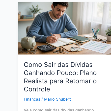
Nome
com
Pouco
Dinheiro:
Estratégias
Reais
para
Sair
da
Inadimplência
Como Sair das Dívidas
Ganhando Pouco: Plano
Realista para Retomar o
Controle
Finanças
/
Mário Shubert
Veja como sair das dívidas ganhando