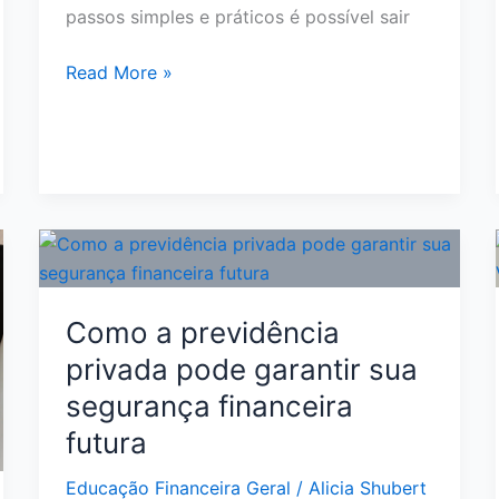
passos simples e práticos é possível sair
Como
Read More »
Organizar
a
Vida
Financeira
do
Zero:
Passo
a
Como a previdência
Passo
para
privada pode garantir sua
Sair
segurança financeira
do
futura
Caos
Educação Financeira Geral
/
Alicia Shubert