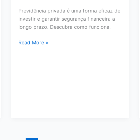
Previdência privada é uma forma eficaz de
investir e garantir segurança financeira a
longo prazo. Descubra como funciona.
Como
Read More »
a
previdência
privada
pode
garantir
sua
segurança
financeira
futura