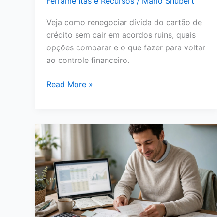
Ferramentas e Recursos
/
Mário Shubert
Veja como renegociar dívida do cartão de
crédito sem cair em acordos ruins, quais
opções comparar e o que fazer para voltar
ao controle financeiro.
Como
Read More »
Renegociar
Dívida
do
Cartão
de
Crédito:
Passo
a
Passo
para