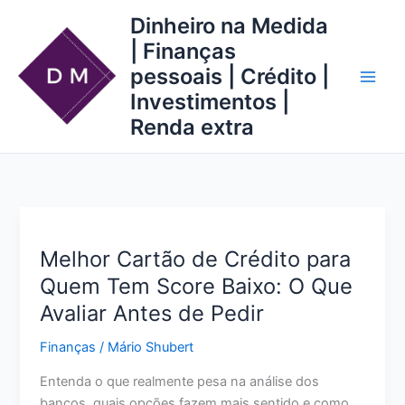
Ir
Dinheiro na Medida
para
| Finanças
o
pessoais | Crédito |
conteúdo
Investimentos |
Renda extra
Melhor Cartão de Crédito para
Quem Tem Score Baixo: O Que
Avaliar Antes de Pedir
Finanças
/
Mário Shubert
Entenda o que realmente pesa na análise dos
bancos, quais opções fazem mais sentido e como