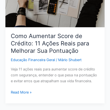
liberdade
financeira
Como Aumentar Score de
Crédito: 11 Ações Reais para
Melhorar Sua Pontuação
Educação Financeira Geral
/
Mário Shubert
Veja 11 ações reais para aumentar score de crédito
com segurança, entender o que pesa na pontuação
e evitar erros que atrapalham sua vida financeira.
Como
Read More »
Aumentar
Score
de