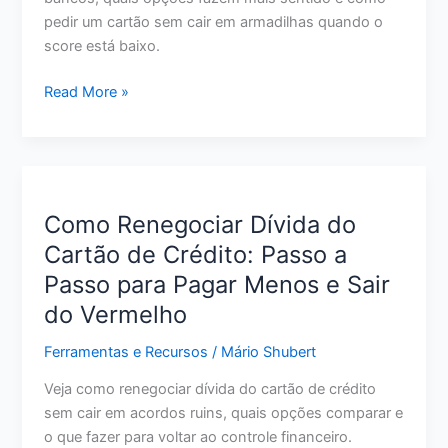
pedir um cartão sem cair em armadilhas quando o
score está baixo.
Melhor
Read More »
Cartão
de
Crédito
para
Quem
Como Renegociar Dívida do
Tem
Cartão de Crédito: Passo a
Score
Passo para Pagar Menos e Sair
Baixo:
O
do Vermelho
Que
Ferramentas e Recursos
/
Mário Shubert
Avaliar
Antes
Veja como renegociar dívida do cartão de crédito
de
sem cair em acordos ruins, quais opções comparar e
Pedir
o que fazer para voltar ao controle financeiro.