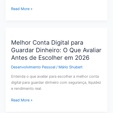
Como
Read More »
Renegociar
Dívida
do
Cartão
de
Melhor Conta Digital para
Crédito:
Guardar Dinheiro: O Que Avaliar
Passo
Antes de Escolher em 2026
a
Passo
Desenvolvimento Pessoal
/
Mário Shubert
para
Pagar
Entenda o que avaliar para escolher a melhor conta
Menos
digital para guardar dinheiro com segurança, liquidez
e
e rendimento real.
Sair
do
Melhor
Read More »
Vermelho
Conta
Digital