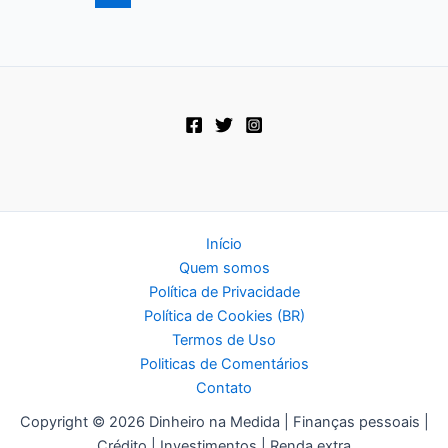
sua
segurança
financeira
futura
Início
Quem somos
Política de Privacidade
Política de Cookies (BR)
Termos de Uso
Politicas de Comentários
Contato
Copyright © 2026 Dinheiro na Medida | Finanças pessoais |
Crédito | Investimentos | Renda extra