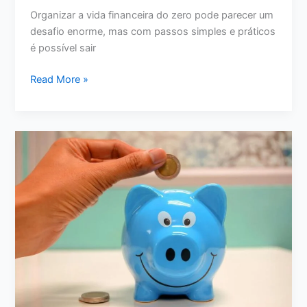
Organizar a vida financeira do zero pode parecer um
desafio enorme, mas com passos simples e práticos
é possível sair
Como
Read More »
Organizar
a
Vida
Financeira
do
Zero:
Passo
a
Passo
para
Sair
do
Caos