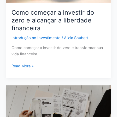
Como começar a investir do
zero e alcançar a liberdade
financeira
Introdução ao Investimento
/
Alicia Shubert
Como começar a investir do zero e transformar sua
vida financeira.
Como
Read More »
começar
a
investir
do
zero
e
alcançar
a