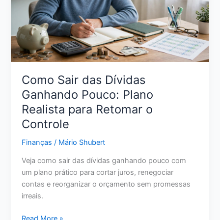
Pena
para
Seu
Dinheiro
em
2026?
Como Sair das Dívidas
Ganhando Pouco: Plano
Realista para Retomar o
Controle
Finanças
/
Mário Shubert
Veja como sair das dívidas ganhando pouco com
um plano prático para cortar juros, renegociar
contas e reorganizar o orçamento sem promessas
irreais.
Como
Read More »