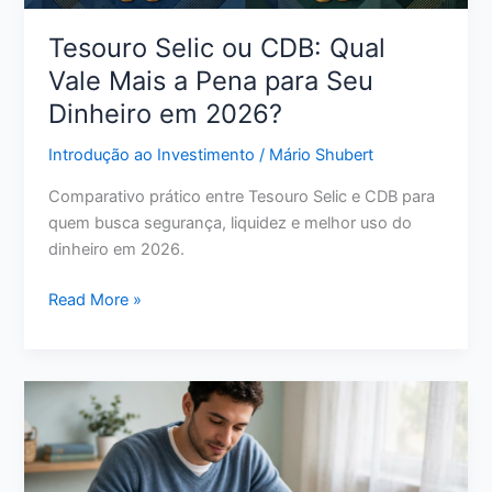
Perfil
Tesouro Selic ou CDB: Qual
Vale Mais a Pena para Seu
Dinheiro em 2026?
Introdução ao Investimento
/
Mário Shubert
Comparativo prático entre Tesouro Selic e CDB para
quem busca segurança, liquidez e melhor uso do
dinheiro em 2026.
Tesouro
Read More »
Selic
ou
CDB:
Qual
Vale
Mais
a