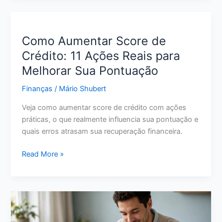
para
Guardar
Dinheiro:
Como Aumentar Score de
O
Crédito: 11 Ações Reais para
Que
Melhorar Sua Pontuação
Avaliar
Antes
Finanças
/
Mário Shubert
de
Escolher
Veja como aumentar score de crédito com ações
em
práticas, o que realmente influencia sua pontuação e
2026
quais erros atrasam sua recuperação financeira.
Como
Read More »
Aumentar
Score
de
Crédito:
11