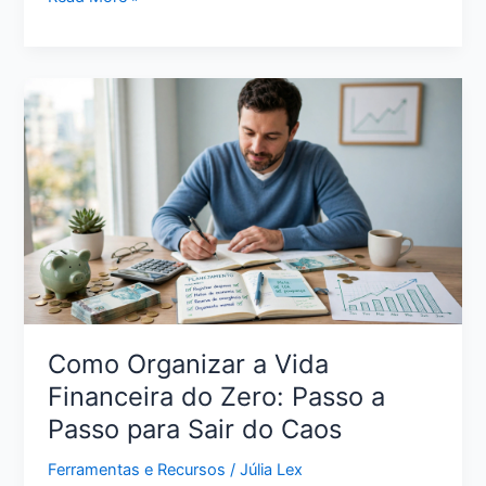
Sair
das
Dívidas
Ganhando
Pouco:
Plano
Realista
para
Retomar
o
Controle
Como Organizar a Vida
Financeira do Zero: Passo a
Passo para Sair do Caos
Ferramentas e Recursos
/
Júlia Lex