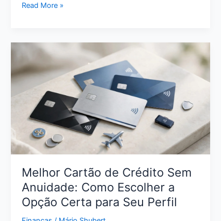
Como
Read More »
Limpar
o
Nome
com
Pouco
Dinheiro:
Estratégias
Reais
para
Sair
da
Inadimplência
Melhor Cartão de Crédito Sem
Anuidade: Como Escolher a
Opção Certa para Seu Perfil
Finanças
/
Mário Shubert