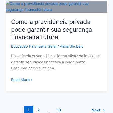
Crédito:
11
Ações
Como a previdência privada
Reais
pode garantir sua segurança
para
financeira futura
Melhorar
Sua
Educação Financeira Geral
/
Alicia Shubert
Pontuação
Previdência privada é uma forma eficaz de investir e
garantir segurança financeira a longo prazo.
Descubra como funciona.
Como
Read More »
a
previdência
privada
pode
garantir
1
2
…
19
Next
→