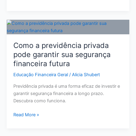
Aumentar
Score
de
Crédito:
11
Ações
Como a previdência privada
Reais
pode garantir sua segurança
para
financeira futura
Melhorar
Sua
Educação Financeira Geral
/
Alicia Shubert
Pontuação
Previdência privada é uma forma eficaz de investir e
garantir segurança financeira a longo prazo.
Descubra como funciona.
Como
Read More »
a
previdência