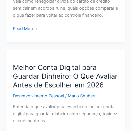
Veja como renegociar dívida do cartão de crédito
sem cair em acordos ruins, quais opções comparar e
o que fazer para voltar ao controle financeiro.
Como
Read More »
Renegociar
Dívida
do
Cartão
de
Melhor Conta Digital para
Crédito:
Guardar Dinheiro: O Que Avaliar
Passo
Antes de Escolher em 2026
a
Passo
Desenvolvimento Pessoal
/
Mário Shubert
para
Pagar
Entenda o que avaliar para escolher a melhor conta
Menos
digital para guardar dinheiro com segurança, liquidez
e
e rendimento real.
Sair