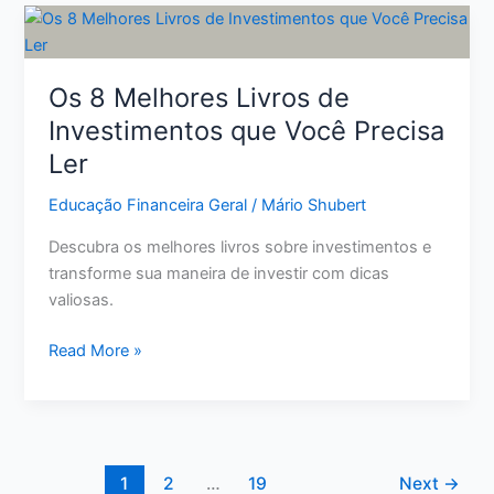
privada
pode
garantir
sua
Os 8 Melhores Livros de
segurança
Investimentos que Você Precisa
financeira
Ler
futura
Educação Financeira Geral
/
Mário Shubert
Descubra os melhores livros sobre investimentos e
transforme sua maneira de investir com dicas
valiosas.
Os
Read More »
8
Melhores
Livros
de
Investimentos
1
2
…
19
Next
→