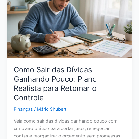
Vale
Mais
a
Pena
para
Seu
Dinheiro
em
2026?
Como Sair das Dívidas
Ganhando Pouco: Plano
Realista para Retomar o
Controle
Finanças
/
Mário Shubert
Veja como sair das dívidas ganhando pouco com
um plano prático para cortar juros, renegociar
contas e reorganizar o orçamento sem promessas