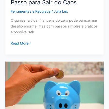
Passo para Sair do Caos
Ferramentas e Recursos
/
Júlia Lex
Organizar a vida financeira do zero pode parecer um
desafio enorme, mas com passos simples e práticos
é possível sair
Como
Read More »
Organizar
a
Vida
Financeira
do
Zero:
Passo
a
Passo
para
Sair