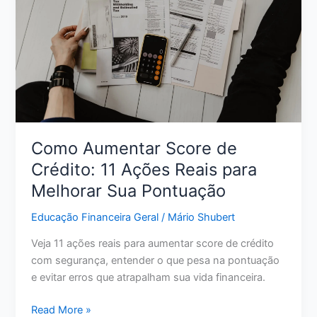
e
alcançar
a
liberdade
financeira
Como Aumentar Score de
Crédito: 11 Ações Reais para
Melhorar Sua Pontuação
Educação Financeira Geral
/
Mário Shubert
Veja 11 ações reais para aumentar score de crédito
com segurança, entender o que pesa na pontuação
e evitar erros que atrapalham sua vida financeira.
Como
Read More »