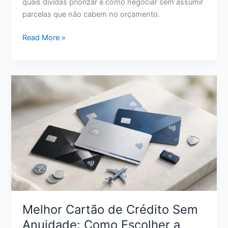
quais dívidas priorizar e como negociar sem assumir
parcelas que não cabem no orçamento.
Como
Read More »
Limpar
o
Nome
com
Pouco
Dinheiro:
Estratégias
Reais
para
Sair
da
Inadimplência
Melhor Cartão de Crédito Sem
Anuidade: Como Escolher a