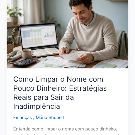
Crédito:
11
Ações
Reais
para
Melhorar
Sua
Pontuação
Como Limpar o Nome com
Pouco Dinheiro: Estratégias
Reais para Sair da
Inadimplência
Finanças
/
Mário Shubert
Entenda como limpar o nome com pouco dinheiro,