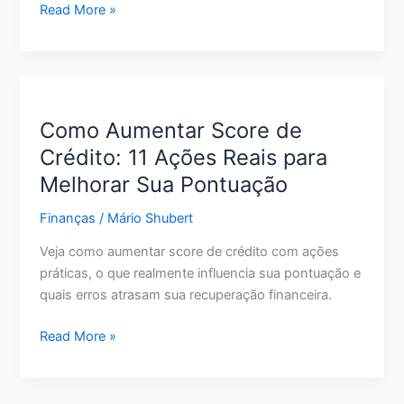
do
Melhor
Read More »
Vermelho
Conta
Digital
para
Guardar
Dinheiro:
Como Aumentar Score de
O
Crédito: 11 Ações Reais para
Que
Melhorar Sua Pontuação
Avaliar
Antes
Finanças
/
Mário Shubert
de
Escolher
Veja como aumentar score de crédito com ações
em
práticas, o que realmente influencia sua pontuação e
2026
quais erros atrasam sua recuperação financeira.
Como
Read More »
Aumentar
Score
de