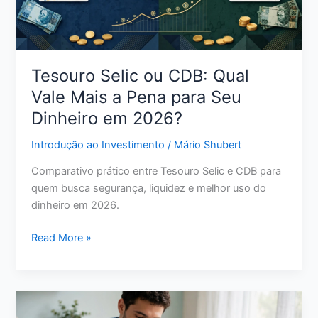
Certa
para
Seu
Perfil
Tesouro Selic ou CDB: Qual
Vale Mais a Pena para Seu
Dinheiro em 2026?
Introdução ao Investimento
/
Mário Shubert
Comparativo prático entre Tesouro Selic e CDB para
quem busca segurança, liquidez e melhor uso do
dinheiro em 2026.
Tesouro
Read More »
Selic
ou
CDB:
Qual