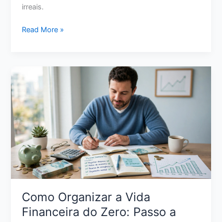
irreais.
Como
Read More »
Sair
das
Dívidas
Ganhando
Pouco:
Plano
Realista
para
Retomar
o
Controle
Como Organizar a Vida
Financeira do Zero: Passo a