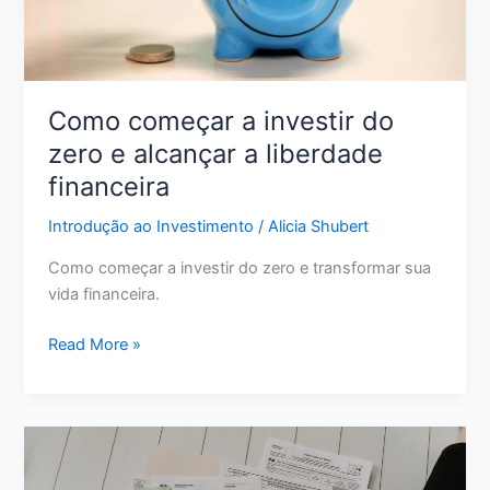
do
Caos
Como começar a investir do
zero e alcançar a liberdade
financeira
Introdução ao Investimento
/
Alicia Shubert
Como começar a investir do zero e transformar sua
vida financeira.
Como
Read More »
começar
a
investir
do
zero