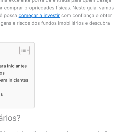
o uma excelente porta de entrada para quem deseja
ar comprar propriedades físicas. Neste guia, vamos
cê possa
começar a investir
com confiança e obter
gens e riscos dos fundos imobiliários e descubra
ra iniciantes
ios
ara iniciantes
os
ários?