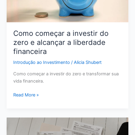
do
Caos
Como começar a investir do
zero e alcançar a liberdade
financeira
Introdução ao Investimento
/
Alicia Shubert
Como começar a investir do zero e transformar sua
vida financeira.
Como
Read More »
começar
a
investir
do
zero