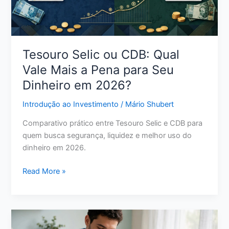
Certa
para
Seu
Perfil
Tesouro Selic ou CDB: Qual
Vale Mais a Pena para Seu
Dinheiro em 2026?
Introdução ao Investimento
/
Mário Shubert
Comparativo prático entre Tesouro Selic e CDB para
quem busca segurança, liquidez e melhor uso do
dinheiro em 2026.
Tesouro
Read More »
Selic
ou
CDB:
Qual