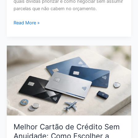
quais dívidas priorizar e como negociar sem assumir
parcelas que não cabem no orçamento.
Como
Read More »
Limpar
o
Nome
com
Pouco
Dinheiro:
Estratégias
Reais
para
Sair
da
Inadimplência
Melhor Cartão de Crédito Sem
Anuidade: Como Escolher a