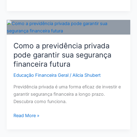
Aumentar
Score
de
Crédito:
11
Ações
Como a previdência privada
Reais
pode garantir sua segurança
para
financeira futura
Melhorar
Sua
Educação Financeira Geral
/
Alicia Shubert
Pontuação
Previdência privada é uma forma eficaz de investir e
garantir segurança financeira a longo prazo.
Descubra como funciona.
Como
Read More »
a
previdência