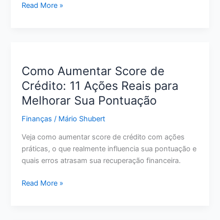
do
Melhor
Read More »
Vermelho
Conta
Digital
para
Guardar
Dinheiro:
Como Aumentar Score de
O
Crédito: 11 Ações Reais para
Que
Melhorar Sua Pontuação
Avaliar
Antes
Finanças
/
Mário Shubert
de
Escolher
Veja como aumentar score de crédito com ações
em
práticas, o que realmente influencia sua pontuação e
2026
quais erros atrasam sua recuperação financeira.
Como
Read More »
Aumentar
Score
de