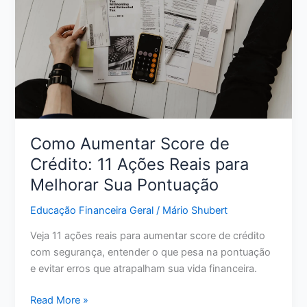
e
alcançar
a
liberdade
financeira
Como Aumentar Score de
Crédito: 11 Ações Reais para
Melhorar Sua Pontuação
Educação Financeira Geral
/
Mário Shubert
Veja 11 ações reais para aumentar score de crédito
com segurança, entender o que pesa na pontuação
e evitar erros que atrapalham sua vida financeira.
Como
Read More »