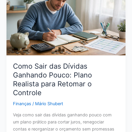
Vale
Mais
a
Pena
para
Seu
Dinheiro
em
2026?
Como Sair das Dívidas
Ganhando Pouco: Plano
Realista para Retomar o
Controle
Finanças
/
Mário Shubert
Veja como sair das dívidas ganhando pouco com
um plano prático para cortar juros, renegociar
contas e reorganizar o orçamento sem promessas