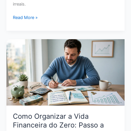
irreais.
Como
Read More »
Sair
das
Dívidas
Ganhando
Pouco:
Plano
Realista
para
Retomar
o
Controle
Como Organizar a Vida
Financeira do Zero: Passo a