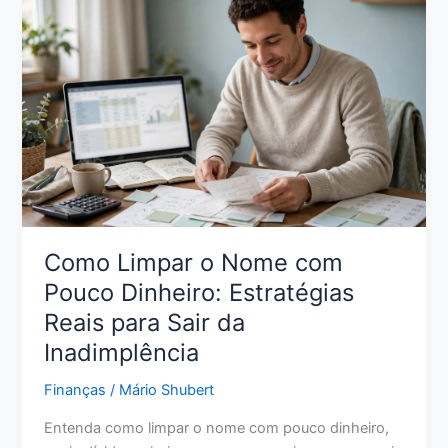
Crédito:
11
Ações
Reais
para
Melhorar
Sua
Pontuação
Como Limpar o Nome com
Pouco Dinheiro: Estratégias
Reais para Sair da
Inadimplência
Finanças
/
Mário Shubert
Entenda como limpar o nome com pouco dinheiro,