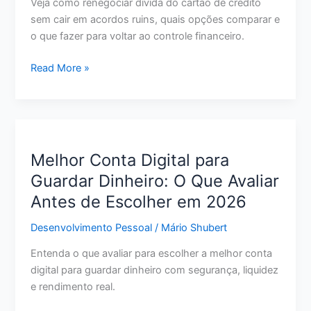
Veja como renegociar dívida do cartão de crédito
sem cair em acordos ruins, quais opções comparar e
o que fazer para voltar ao controle financeiro.
Como
Read More »
Renegociar
Dívida
do
Cartão
de
Melhor Conta Digital para
Crédito:
Guardar Dinheiro: O Que Avaliar
Passo
Antes de Escolher em 2026
a
Passo
Desenvolvimento Pessoal
/
Mário Shubert
para
Pagar
Entenda o que avaliar para escolher a melhor conta
Menos
digital para guardar dinheiro com segurança, liquidez
e
e rendimento real.
Sair