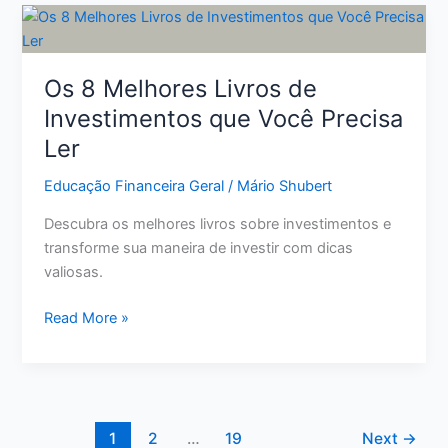
privada
pode
garantir
sua
Os 8 Melhores Livros de
segurança
Investimentos que Você Precisa
financeira
Ler
futura
Educação Financeira Geral
/
Mário Shubert
Descubra os melhores livros sobre investimentos e
transforme sua maneira de investir com dicas
valiosas.
Os
Read More »
8
Melhores
Livros
de
Investimentos
1
2
…
19
Next
→