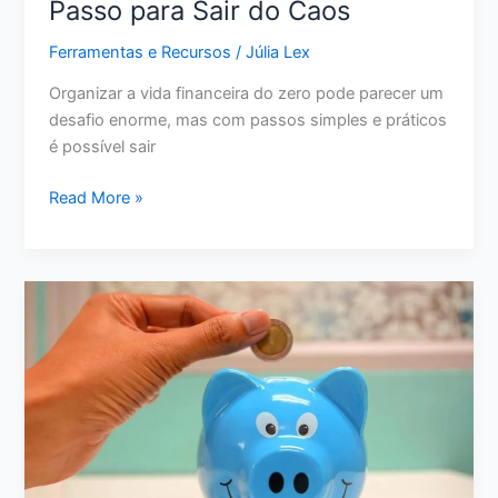
Passo para Sair do Caos
Ferramentas e Recursos
/
Júlia Lex
Organizar a vida financeira do zero pode parecer um
desafio enorme, mas com passos simples e práticos
é possível sair
Como
Read More »
Organizar
a
Vida
Financeira
do
Zero:
Passo
a
Passo
para
Sair