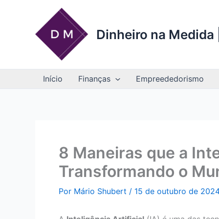
Ir
para
o
Dinheiro na Medida |
conteúdo
Início
Finanças
Empreededorismo
8 Maneiras que a Intel
Transformando o Mu
Por
Mário Shubert
/
15 de outubro de 202