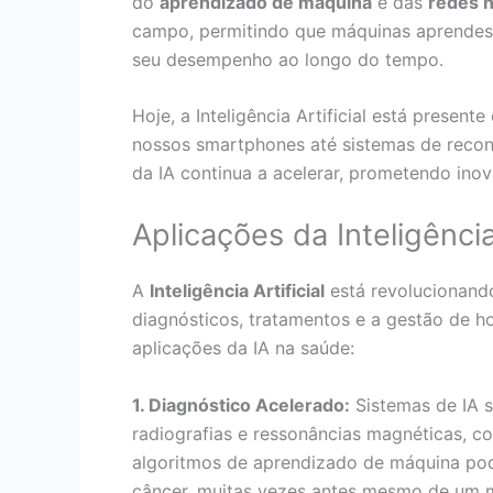
do
aprendizado de máquina
e das
redes 
campo, permitindo que máquinas aprende
seu desempenho ao longo do tempo.
Hoje, a Inteligência Artificial está presen
nossos smartphones até sistemas de reconh
da IA continua a acelerar, prometendo ino
Aplicações da Inteligência
A
Inteligência Artificial
está revolucionand
diagnósticos, tratamentos e a gestão de ho
aplicações da IA na saúde:
1. Diagnóstico Acelerado:
Sistemas de IA 
radiografias e ressonâncias magnéticas, c
algoritmos de aprendizado de máquina pod
câncer, muitas vezes antes mesmo de um 