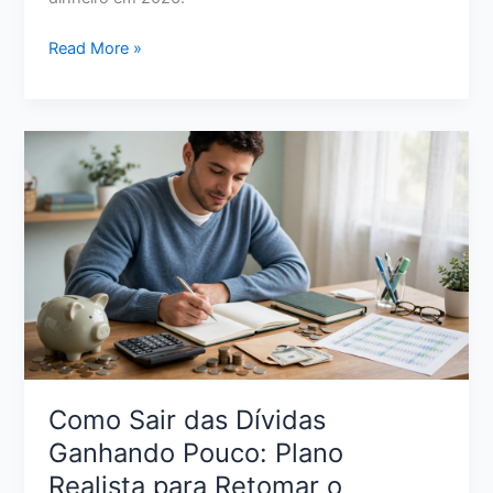
Tesouro
Read More »
Selic
ou
CDB:
Qual
Vale
Mais
a
Pena
para
Seu
Dinheiro
em
2026?
Como Sair das Dívidas
Ganhando Pouco: Plano
Realista para Retomar o