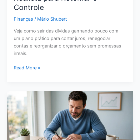
Controle
Finanças
/
Mário Shubert
Veja como sair das dívidas ganhando pouco com
um plano prático para cortar juros, renegociar
contas e reorganizar o orçamento sem promessas
irreais.
Como
Read More »
Sair
das
Dívidas
Ganhando
Pouco:
Plano
Realista
para
Retomar