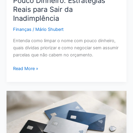
Pouco Dinheiro: Estratégias
Reais para Sair da
Inadimplência
Finanças
/
Mário Shubert
Entenda como limpar o nome com pouco dinheiro,
quais dívidas priorizar e como negociar sem assumir
parcelas que não cabem no orçamento.
Como
Read More »
Limpar
o
Nome
com
Pouco
Dinheiro:
Estratégias
Reais
para