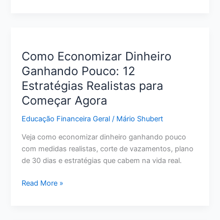
Organizar
a
Vida
Financeira
do
Como Economizar Dinheiro
Zero:
Ganhando Pouco: 12
Passo
Estratégias Realistas para
a
Passo
Começar Agora
para
Educação Financeira Geral
/
Mário Shubert
Sair
do
Veja como economizar dinheiro ganhando pouco
Caos
com medidas realistas, corte de vazamentos, plano
de 30 dias e estratégias que cabem na vida real.
Como
Read More »
Economizar
Dinheiro
Ganhando