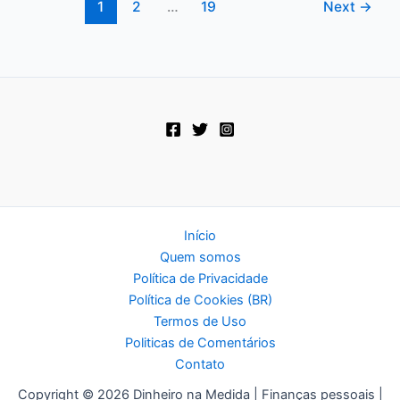
do
1
2
…
19
Next
→
Zero:
Passo
a
Passo
para
Sair
do
Caos
Início
Quem somos
Política de Privacidade
Política de Cookies (BR)
Termos de Uso
Politicas de Comentários
Contato
Copyright © 2026 Dinheiro na Medida | Finanças pessoais |