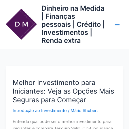
Ir
Dinheiro na Medida
para
| Finanças
o
pessoais | Crédito |
conteúdo
Investimentos |
Renda extra
Melhor Investimento para
Iniciantes: Veja as Opções Mais
Seguras para Começar
Introdução ao Investimento
/
Mário Shubert
Entenda qual pode ser o melhor investimento para
iniciantes e compare Tesouro Selic, CDB, poupança