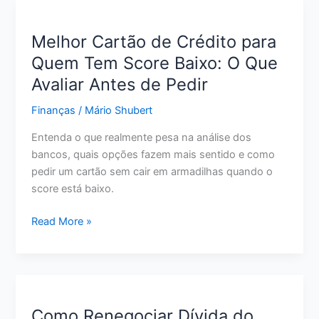
Pouco:
12
Melhor Cartão de Crédito para
Estratégias
Quem Tem Score Baixo: O Que
Realistas
Avaliar Antes de Pedir
para
Começar
Finanças
/
Mário Shubert
Agora
Entenda o que realmente pesa na análise dos
bancos, quais opções fazem mais sentido e como
pedir um cartão sem cair em armadilhas quando o
score está baixo.
Melhor
Read More »
Cartão
de
Crédito
para
Quem
Como Renegociar Dívida do