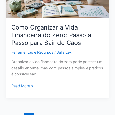
o
Controle
Como Organizar a Vida
Financeira do Zero: Passo a
Passo para Sair do Caos
Ferramentas e Recursos
/
Júlia Lex
Organizar a vida financeira do zero pode parecer um
desafio enorme, mas com passos simples e práticos
é possível sair
Como
Read More »
Organizar
a
Vida
Financeira