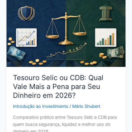
Sem
Anuidade:
Como
Escolher
a
Opção
Certa
para
Seu
Perfil
Tesouro Selic ou CDB: Qual
Vale Mais a Pena para Seu
Dinheiro em 2026?
Introdução ao Investimento
/
Mário Shubert
Comparativo prático entre Tesouro Selic e CDB para
quem busca segurança, liquidez e melhor uso do
dinheiro em 2026.