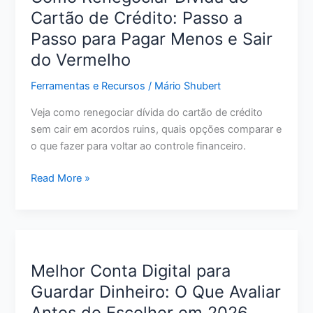
Tem
Cartão de Crédito: Passo a
Score
Passo para Pagar Menos e Sair
Baixo:
O
do Vermelho
Que
Ferramentas e Recursos
/
Mário Shubert
Avaliar
Antes
Veja como renegociar dívida do cartão de crédito
de
sem cair em acordos ruins, quais opções comparar e
Pedir
o que fazer para voltar ao controle financeiro.
Como
Read More »
Renegociar
Dívida
do
Cartão
de
Melhor Conta Digital para
Crédito:
Guardar Dinheiro: O Que Avaliar
Passo
Antes de Escolher em 2026
a