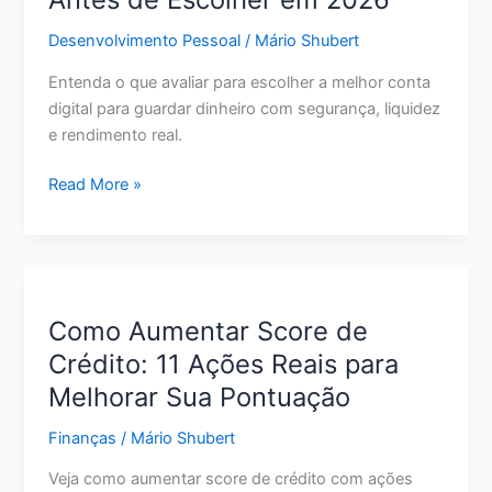
Passo
Desenvolvimento Pessoal
/
Mário Shubert
para
Pagar
Entenda o que avaliar para escolher a melhor conta
Menos
digital para guardar dinheiro com segurança, liquidez
e
e rendimento real.
Sair
do
Melhor
Read More »
Vermelho
Conta
Digital
para
Guardar
Dinheiro:
Como Aumentar Score de
O
Crédito: 11 Ações Reais para
Que
Melhorar Sua Pontuação
Avaliar
Antes
Finanças
/
Mário Shubert
de
Escolher
Veja como aumentar score de crédito com ações