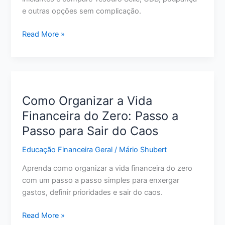
e outras opções sem complicação.
Melhor
Read More »
Investimento
para
Iniciantes:
Veja
as
Como Organizar a Vida
Opções
Financeira do Zero: Passo a
Mais
Passo para Sair do Caos
Seguras
para
Educação Financeira Geral
/
Mário Shubert
Começar
Aprenda como organizar a vida financeira do zero
com um passo a passo simples para enxergar
gastos, definir prioridades e sair do caos.
Como
Read More »