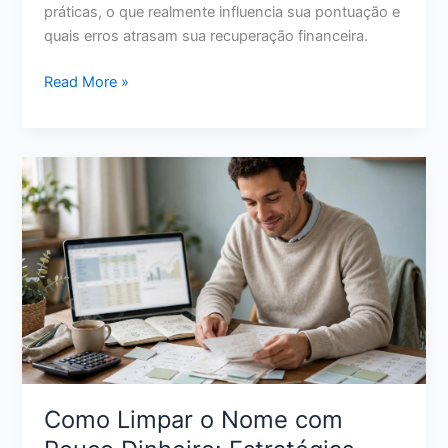
em
práticas, o que realmente influencia sua pontuação e
2026
quais erros atrasam sua recuperação financeira.
Como
Read More »
Aumentar
Score
de
Crédito:
11
Ações
Reais
para
Melhorar
Sua
Pontuação
Como Limpar o Nome com