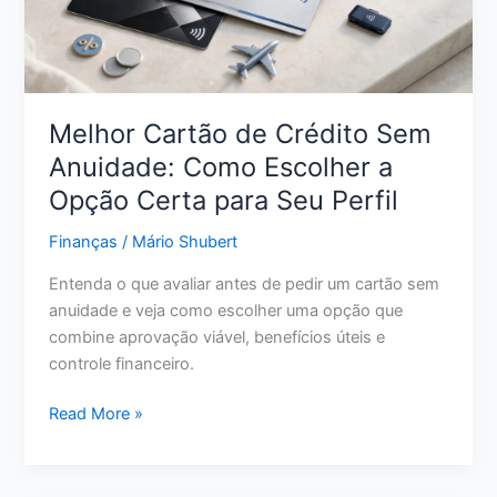
Sair
da
Inadimplência
Melhor Cartão de Crédito Sem
Anuidade: Como Escolher a
Opção Certa para Seu Perfil
Finanças
/
Mário Shubert
Entenda o que avaliar antes de pedir um cartão sem
anuidade e veja como escolher uma opção que
combine aprovação viável, benefícios úteis e
controle financeiro.
Melhor
Read More »
Cartão
de
Crédito