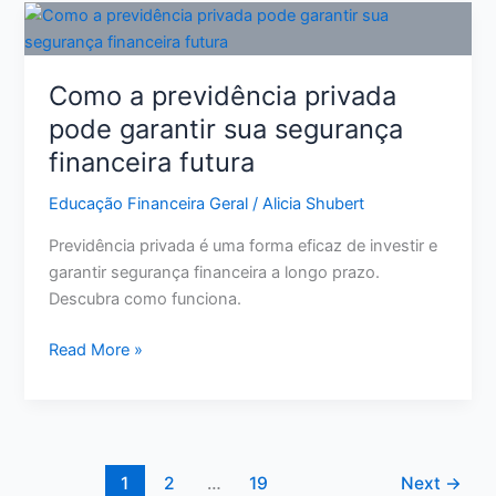
Crédito:
11
Ações
Como a previdência privada
Reais
pode garantir sua segurança
para
financeira futura
Melhorar
Sua
Educação Financeira Geral
/
Alicia Shubert
Pontuação
Previdência privada é uma forma eficaz de investir e
garantir segurança financeira a longo prazo.
Descubra como funciona.
Como
Read More »
a
previdência
privada
pode
garantir
1
2
…
19
Next
→