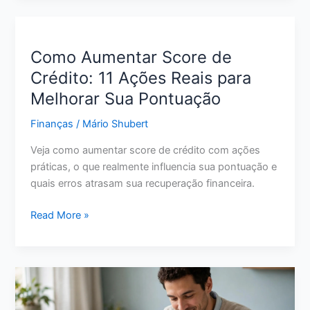
para
Guardar
Dinheiro:
Como Aumentar Score de
O
Crédito: 11 Ações Reais para
Que
Melhorar Sua Pontuação
Avaliar
Antes
Finanças
/
Mário Shubert
de
Escolher
Veja como aumentar score de crédito com ações
em
práticas, o que realmente influencia sua pontuação e
2026
quais erros atrasam sua recuperação financeira.
Como
Read More »
Aumentar
Score
de
Crédito:
11