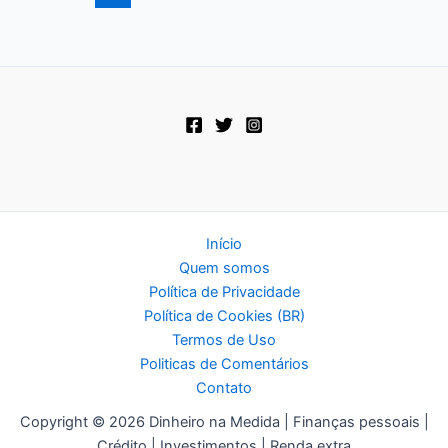
sua
segurança
financeira
futura
Início
Quem somos
Política de Privacidade
Política de Cookies (BR)
Termos de Uso
Politicas de Comentários
Contato
Copyright © 2026 Dinheiro na Medida | Finanças pessoais |
Crédito | Investimentos | Renda extra