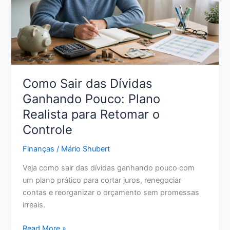
Pena
para
Seu
Dinheiro
em
2026?
Como Sair das Dívidas
Ganhando Pouco: Plano
Realista para Retomar o
Controle
Finanças
/
Mário Shubert
Veja como sair das dívidas ganhando pouco com
um plano prático para cortar juros, renegociar
contas e reorganizar o orçamento sem promessas
irreais.
Como
Read More »