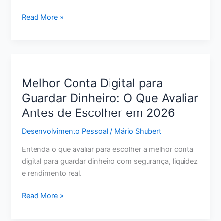
Como
Read More »
Renegociar
Dívida
do
Cartão
de
Melhor Conta Digital para
Crédito:
Guardar Dinheiro: O Que Avaliar
Passo
Antes de Escolher em 2026
a
Passo
Desenvolvimento Pessoal
/
Mário Shubert
para
Pagar
Entenda o que avaliar para escolher a melhor conta
Menos
digital para guardar dinheiro com segurança, liquidez
e
e rendimento real.
Sair
do
Melhor
Read More »
Vermelho
Conta
Digital