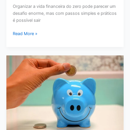
Organizar a vida financeira do zero pode parecer um
desafio enorme, mas com passos simples e práticos
é possível sair
Como
Read More »
Organizar
a
Vida
Financeira
do
Zero:
Passo
a
Passo
para
Sair
do
Caos