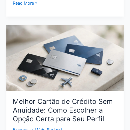
Como
Read More »
Limpar
o
Nome
com
Pouco
Dinheiro:
Estratégias
Reais
para
Sair
da
Inadimplência
Melhor Cartão de Crédito Sem
Anuidade: Como Escolher a
Opção Certa para Seu Perfil
Finanças
/
Mário Shubert