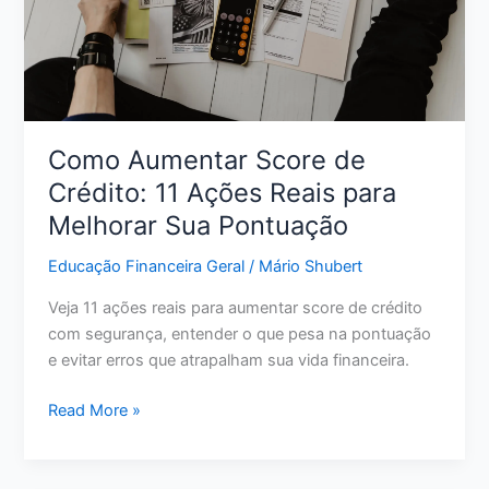
liberdade
financeira
Como Aumentar Score de
Crédito: 11 Ações Reais para
Melhorar Sua Pontuação
Educação Financeira Geral
/
Mário Shubert
Veja 11 ações reais para aumentar score de crédito
com segurança, entender o que pesa na pontuação
e evitar erros que atrapalham sua vida financeira.
Como
Read More »
Aumentar
Score
de