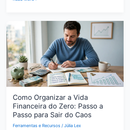
Sair
das
Dívidas
Ganhando
Pouco:
Plano
Realista
para
Retomar
o
Controle
Como Organizar a Vida
Financeira do Zero: Passo a
Passo para Sair do Caos
Ferramentas e Recursos
/
Júlia Lex