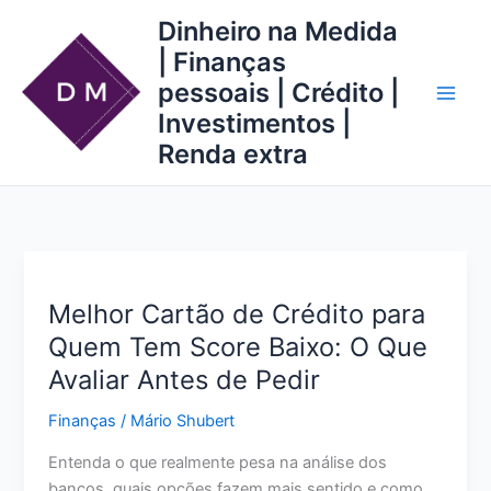
Ir
Dinheiro na Medida
para
| Finanças
o
pessoais | Crédito |
conteúdo
Investimentos |
Renda extra
Melhor Cartão de Crédito para
Quem Tem Score Baixo: O Que
Avaliar Antes de Pedir
Finanças
/
Mário Shubert
Entenda o que realmente pesa na análise dos
bancos, quais opções fazem mais sentido e como