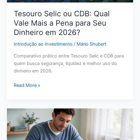
Perfil
Tesouro Selic ou CDB: Qual
Vale Mais a Pena para Seu
Dinheiro em 2026?
Introdução ao Investimento
/
Mário Shubert
Comparativo prático entre Tesouro Selic e CDB para
quem busca segurança, liquidez e melhor uso do
dinheiro em 2026.
Tesouro
Read More »
Selic
ou
CDB:
Qual
Vale
Mais
a