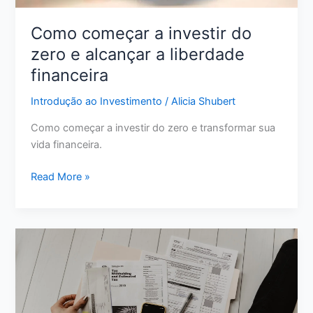
Como começar a investir do
zero e alcançar a liberdade
financeira
Introdução ao Investimento
/
Alicia Shubert
Como começar a investir do zero e transformar sua
vida financeira.
Como
Read More »
começar
a
investir
do
zero
e
alcançar
a