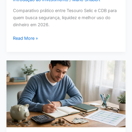
Comparativo prático entre Tesouro Selic e CDB para
quem busca segurança, liquidez e melhor uso do
dinheiro em 2026.
Tesouro
Read More »
Selic
ou
CDB:
Qual
Vale
Mais
a
Pena
para
Seu
Dinheiro
em
2026?