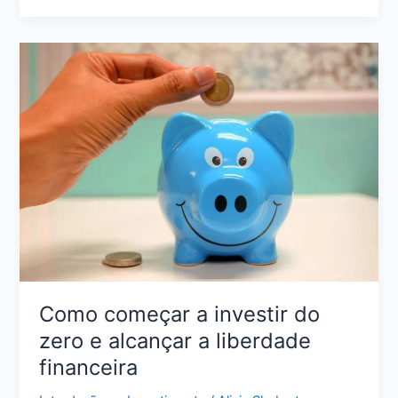
a
Vida
Financeira
do
Zero:
Passo
a
Passo
para
Sair
do
Caos
Como começar a investir do
zero e alcançar a liberdade
financeira