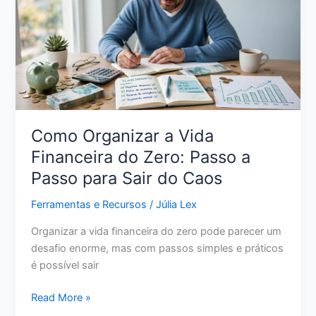
Realista
para
Retomar
o
Controle
Como Organizar a Vida
Financeira do Zero: Passo a
Passo para Sair do Caos
Ferramentas e Recursos
/
Júlia Lex
Organizar a vida financeira do zero pode parecer um
desafio enorme, mas com passos simples e práticos
é possível sair
Como
Read More »
Organizar