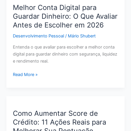
de
Melhor Conta Digital para
Crédito:
Guardar Dinheiro: O Que Avaliar
Passo
Antes de Escolher em 2026
a
Passo
Desenvolvimento Pessoal
/
Mário Shubert
para
Pagar
Entenda o que avaliar para escolher a melhor conta
Menos
digital para guardar dinheiro com segurança, liquidez
e
e rendimento real.
Sair
do
Melhor
Read More »
Vermelho
Conta
Digital
para
Guardar
Dinheiro:
Como Aumentar Score de
O
Crédito: 11 Ações Reais para
Que
Melhorar Sua Pontuação
Avaliar