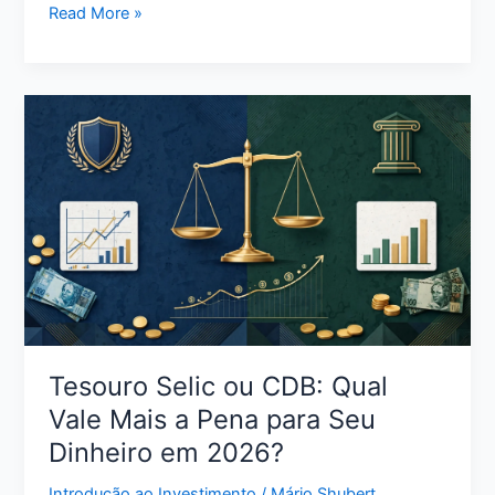
Melhor
Read More »
Cartão
de
Crédito
Sem
Anuidade:
Como
Escolher
a
Opção
Certa
para
Seu
Perfil
Tesouro Selic ou CDB: Qual
Vale Mais a Pena para Seu
Dinheiro em 2026?
Introdução ao Investimento
/
Mário Shubert