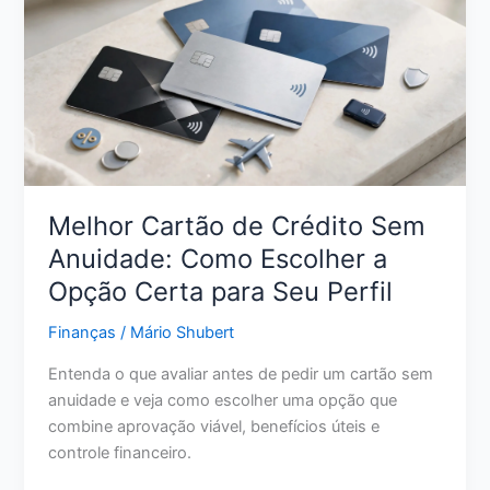
Dinheiro:
Estratégias
Reais
para
Sair
da
Inadimplência
Melhor Cartão de Crédito Sem
Anuidade: Como Escolher a
Opção Certa para Seu Perfil
Finanças
/
Mário Shubert
Entenda o que avaliar antes de pedir um cartão sem
anuidade e veja como escolher uma opção que
combine aprovação viável, benefícios úteis e
controle financeiro.