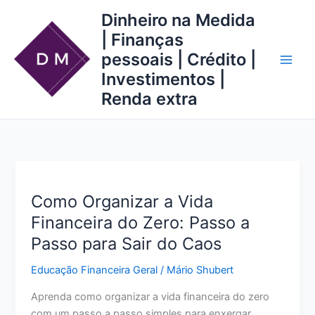
Ir
Dinheiro na Medida
para
| Finanças
o
pessoais | Crédito |
conteúdo
Investimentos |
Renda extra
Como Organizar a Vida
Financeira do Zero: Passo a
Passo para Sair do Caos
Educação Financeira Geral
/
Mário Shubert
Aprenda como organizar a vida financeira do zero
com um passo a passo simples para enxergar