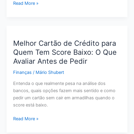
Como
Read More »
Economizar
Dinheiro
Ganhando
Pouco:
12
Melhor Cartão de Crédito para
Estratégias
Quem Tem Score Baixo: O Que
Realistas
Avaliar Antes de Pedir
para
Começar
Finanças
/
Mário Shubert
Agora
Entenda o que realmente pesa na análise dos
bancos, quais opções fazem mais sentido e como
pedir um cartão sem cair em armadilhas quando o
score está baixo.
Melhor
Read More »
Cartão
de