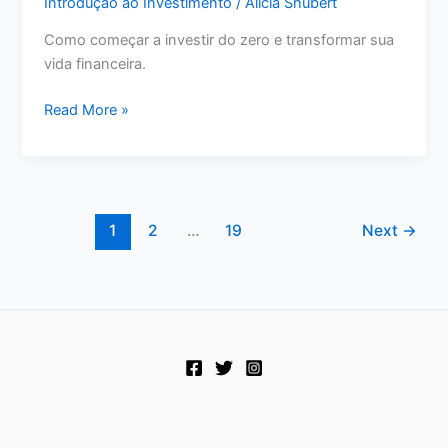
Introdução ao Investimento
/
Alicia Shubert
Como começar a investir do zero e transformar sua
vida financeira.
Como
Read More »
começar
a
investir
do
zero
1
2
…
19
Next
→
e
alcançar
a
liberdade
financeira