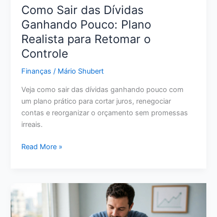
Como Sair das Dívidas
Ganhando Pouco: Plano
Realista para Retomar o
Controle
Finanças
/
Mário Shubert
Veja como sair das dívidas ganhando pouco com
um plano prático para cortar juros, renegociar
contas e reorganizar o orçamento sem promessas
irreais.
Como
Read More »
Sair
das
Dívidas
Ganhando
Pouco:
Plano