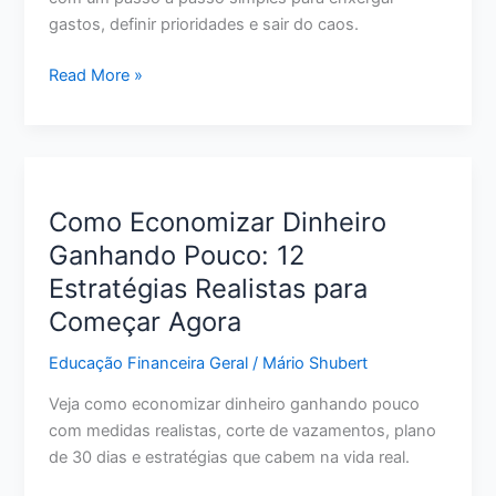
gastos, definir prioridades e sair do caos.
Como
Read More »
Organizar
a
Vida
Financeira
do
Como Economizar Dinheiro
Zero:
Ganhando Pouco: 12
Passo
Estratégias Realistas para
a
Passo
Começar Agora
para
Educação Financeira Geral
/
Mário Shubert
Sair
do
Veja como economizar dinheiro ganhando pouco
Caos
com medidas realistas, corte de vazamentos, plano
de 30 dias e estratégias que cabem na vida real.