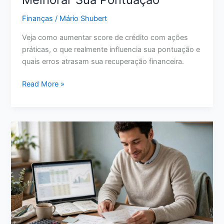
Antes
Finanças
/
Mário Shubert
de
Escolher
Veja como aumentar score de crédito com ações
em
práticas, o que realmente influencia sua pontuação e
2026
quais erros atrasam sua recuperação financeira.
Como
Read More »
Aumentar
Score
de
Crédito:
11
Ações
Reais
para
Melhorar
Sua
Pontuação