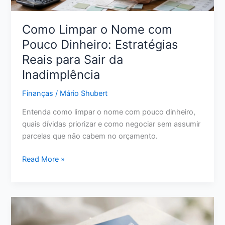
Como Limpar o Nome com
Pouco Dinheiro: Estratégias
Reais para Sair da
Inadimplência
Finanças
/
Mário Shubert
Entenda como limpar o nome com pouco dinheiro,
quais dívidas priorizar e como negociar sem assumir
parcelas que não cabem no orçamento.
Como
Read More »
Limpar
o
Nome
com
Pouco