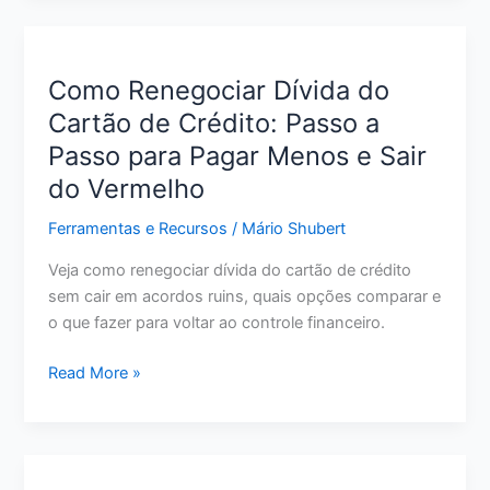
Crédito
para
Quem
Como Renegociar Dívida do
Tem
Cartão de Crédito: Passo a
Score
Passo para Pagar Menos e Sair
Baixo:
O
do Vermelho
Que
Ferramentas e Recursos
/
Mário Shubert
Avaliar
Antes
Veja como renegociar dívida do cartão de crédito
de
sem cair em acordos ruins, quais opções comparar e
Pedir
o que fazer para voltar ao controle financeiro.
Como
Read More »
Renegociar
Dívida
do
Cartão