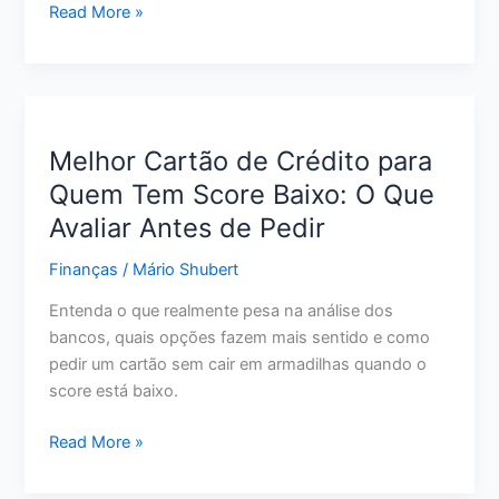
Como
Read More »
Economizar
Dinheiro
Ganhando
Pouco:
12
Melhor Cartão de Crédito para
Estratégias
Quem Tem Score Baixo: O Que
Realistas
Avaliar Antes de Pedir
para
Começar
Finanças
/
Mário Shubert
Agora
Entenda o que realmente pesa na análise dos
bancos, quais opções fazem mais sentido e como
pedir um cartão sem cair em armadilhas quando o
score está baixo.
Melhor
Read More »
Cartão
de