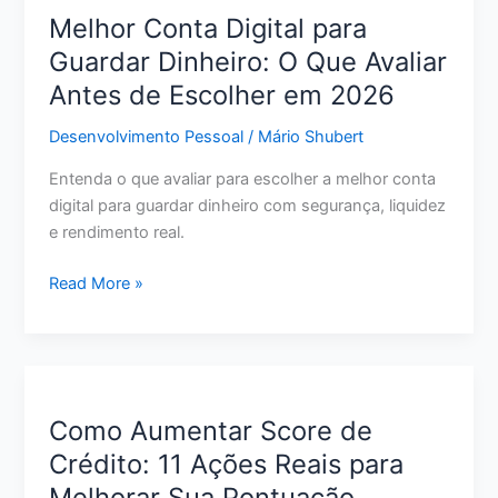
de
Melhor Conta Digital para
Crédito:
Guardar Dinheiro: O Que Avaliar
Passo
Antes de Escolher em 2026
a
Passo
Desenvolvimento Pessoal
/
Mário Shubert
para
Pagar
Entenda o que avaliar para escolher a melhor conta
Menos
digital para guardar dinheiro com segurança, liquidez
e
e rendimento real.
Sair
do
Melhor
Read More »
Vermelho
Conta
Digital
para
Guardar
Dinheiro:
Como Aumentar Score de
O
Crédito: 11 Ações Reais para
Que
Melhorar Sua Pontuação
Avaliar