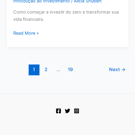
Introdução ao Investimento
/
Alicia Shubert
Como começar a investir do zero e transformar sua
vida financeira.
Como
Read More »
começar
a
investir
do
zero
1
2
…
19
Next
→
e
alcançar
a
liberdade
financeira