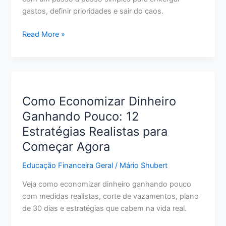
gastos, definir prioridades e sair do caos.
Como
Read More »
Organizar
a
Vida
Financeira
do
Como Economizar Dinheiro
Zero:
Ganhando Pouco: 12
Passo
Estratégias Realistas para
a
Passo
Começar Agora
para
Educação Financeira Geral
/
Mário Shubert
Sair
do
Veja como economizar dinheiro ganhando pouco
Caos
com medidas realistas, corte de vazamentos, plano
de 30 dias e estratégias que cabem na vida real.