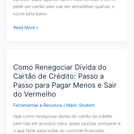
pedir um cartão sem cair em armadilhas quando o
score está baixo.
Melhor
Read More »
Cartão
de
Crédito
para
Quem
Como Renegociar Dívida do
Tem
Cartão de Crédito: Passo a
Score
Passo para Pagar Menos e Sair
Baixo:
O
do Vermelho
Que
Ferramentas e Recursos
/
Mário Shubert
Avaliar
Antes
Veja como renegociar dívida do cartão de crédito
de
sem cair em acordos ruins, quais opções comparar e
Pedir
o que fazer para voltar ao controle financeiro.