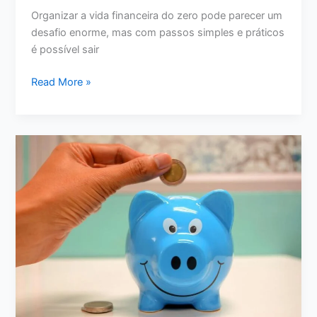
Organizar a vida financeira do zero pode parecer um
desafio enorme, mas com passos simples e práticos
é possível sair
Como
Read More »
Organizar
a
Vida
Financeira
do
Zero:
Passo
a
Passo
para
Sair
do
Caos