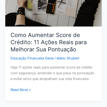
liberdade
financeira
Como Aumentar Score de
Crédito: 11 Ações Reais para
Melhorar Sua Pontuação
Educação Financeira Geral
/
Mário Shubert
Veja 11 ações reais para aumentar score de crédito
com segurança, entender o que pesa na pontuação
e evitar erros que atrapalham sua vida financeira.
Como
Read More »
Aumentar
Score
de