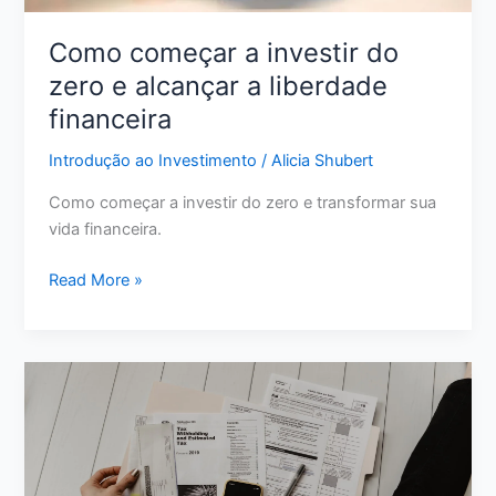
Como começar a investir do
zero e alcançar a liberdade
financeira
Introdução ao Investimento
/
Alicia Shubert
Como começar a investir do zero e transformar sua
vida financeira.
Como
Read More »
começar
a
investir
do
zero
e
alcançar
a