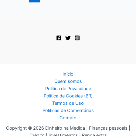
sua
segurança
financeira
futura
Início
Quem somos
Política de Privacidade
Política de Cookies (BR)
Termos de Uso
Politicas de Comentários
Contato
Copyright © 2026 Dinheiro na Medida | Finanças pessoais |
Crédito | Investimentos | Renda extra