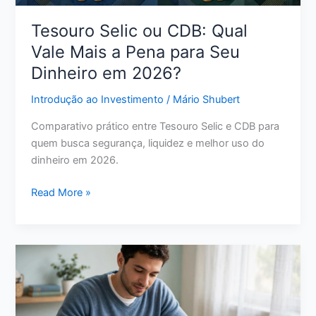
Perfil
Tesouro Selic ou CDB: Qual
Vale Mais a Pena para Seu
Dinheiro em 2026?
Introdução ao Investimento
/
Mário Shubert
Comparativo prático entre Tesouro Selic e CDB para
quem busca segurança, liquidez e melhor uso do
dinheiro em 2026.
Tesouro
Read More »
Selic
ou
CDB:
Qual
Vale
Mais
a