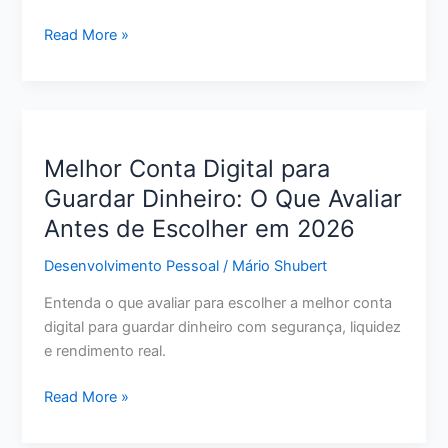
Como
Read More »
Renegociar
Dívida
do
Cartão
de
Melhor Conta Digital para
Crédito:
Guardar Dinheiro: O Que Avaliar
Passo
Antes de Escolher em 2026
a
Passo
Desenvolvimento Pessoal
/
Mário Shubert
para
Pagar
Entenda o que avaliar para escolher a melhor conta
Menos
digital para guardar dinheiro com segurança, liquidez
e
e rendimento real.
Sair
do
Melhor
Read More »
Vermelho
Conta
Digital