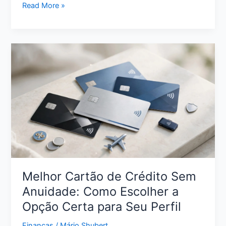
Como
Read More »
Limpar
o
Nome
com
Pouco
Dinheiro:
Estratégias
Reais
para
Sair
da
Inadimplência
Melhor Cartão de Crédito Sem
Anuidade: Como Escolher a
Opção Certa para Seu Perfil
Finanças
/
Mário Shubert