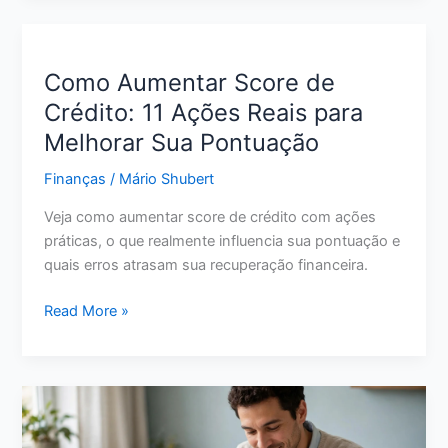
para
Guardar
Dinheiro:
Como Aumentar Score de
O
Crédito: 11 Ações Reais para
Que
Melhorar Sua Pontuação
Avaliar
Antes
Finanças
/
Mário Shubert
de
Escolher
Veja como aumentar score de crédito com ações
em
práticas, o que realmente influencia sua pontuação e
2026
quais erros atrasam sua recuperação financeira.
Como
Read More »
Aumentar
Score
de
Crédito:
11