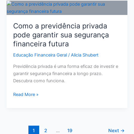
Crédito:
11
Ações
Como a previdência privada
Reais
pode garantir sua segurança
para
financeira futura
Melhorar
Sua
Educação Financeira Geral
/
Alicia Shubert
Pontuação
Previdência privada é uma forma eficaz de investir e
garantir segurança financeira a longo prazo.
Descubra como funciona.
Como
Read More »
a
previdência
privada
pode
garantir
1
2
…
19
Next
→