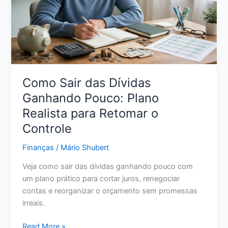
Pena
para
Seu
Dinheiro
em
2026?
Como Sair das Dívidas
Ganhando Pouco: Plano
Realista para Retomar o
Controle
Finanças
/
Mário Shubert
Veja como sair das dívidas ganhando pouco com
um plano prático para cortar juros, renegociar
contas e reorganizar o orçamento sem promessas
irreais.
Como
Read More »