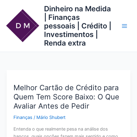
Ir
Dinheiro na Medida
para
| Finanças
o
pessoais | Crédito |
conteúdo
Investimentos |
Renda extra
Melhor Cartão de Crédito para
Quem Tem Score Baixo: O Que
Avaliar Antes de Pedir
Finanças
/
Mário Shubert
Entenda o que realmente pesa na análise dos
bancos, quais opções fazem mais sentido e como