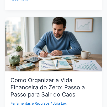
Sair
das
Dívidas
Ganhando
Pouco:
Plano
Realista
para
Retomar
o
Controle
Como Organizar a Vida
Financeira do Zero: Passo a
Passo para Sair do Caos
Ferramentas e Recursos
/
Júlia Lex