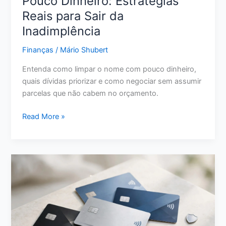
Pouco Dinheiro: Estratégias
Reais para Sair da
Inadimplência
Finanças
/
Mário Shubert
Entenda como limpar o nome com pouco dinheiro,
quais dívidas priorizar e como negociar sem assumir
parcelas que não cabem no orçamento.
Como
Read More »
Limpar
o
Nome
com
Pouco
Dinheiro:
Estratégias
Reais
para