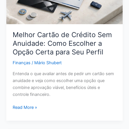
Sair
da
Inadimplência
Melhor Cartão de Crédito Sem
Anuidade: Como Escolher a
Opção Certa para Seu Perfil
Finanças
/
Mário Shubert
Entenda o que avaliar antes de pedir um cartão sem
anuidade e veja como escolher uma opção que
combine aprovação viável, benefícios úteis e
controle financeiro.
Melhor
Read More »
Cartão
de
Crédito