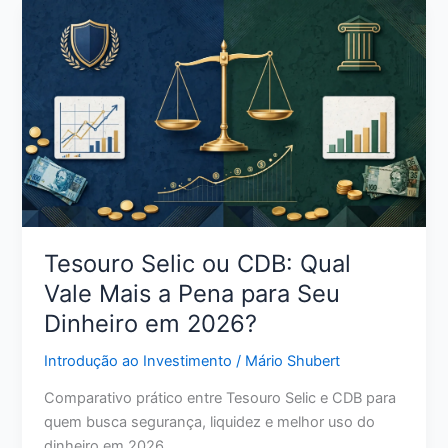
Sem
Anuidade:
Como
Escolher
a
Opção
Certa
para
Seu
Perfil
Tesouro Selic ou CDB: Qual
Vale Mais a Pena para Seu
Dinheiro em 2026?
Introdução ao Investimento
/
Mário Shubert
Comparativo prático entre Tesouro Selic e CDB para
quem busca segurança, liquidez e melhor uso do
dinheiro em 2026.