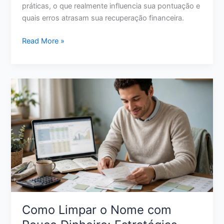
em
práticas, o que realmente influencia sua pontuação e
2026
quais erros atrasam sua recuperação financeira.
Como
Read More »
Aumentar
Score
de
Crédito:
11
Ações
Reais
para
Melhorar
Sua
Pontuação
Como Limpar o Nome com