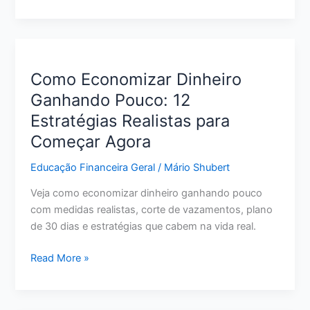
Organizar
a
Vida
Financeira
do
Como Economizar Dinheiro
Zero:
Ganhando Pouco: 12
Passo
Estratégias Realistas para
a
Passo
Começar Agora
para
Educação Financeira Geral
/
Mário Shubert
Sair
do
Veja como economizar dinheiro ganhando pouco
Caos
com medidas realistas, corte de vazamentos, plano
de 30 dias e estratégias que cabem na vida real.
Como
Read More »
Economizar
Dinheiro
Ganhando