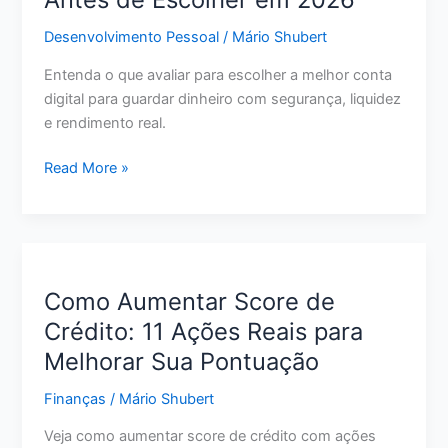
Passo
Desenvolvimento Pessoal
/
Mário Shubert
para
Pagar
Entenda o que avaliar para escolher a melhor conta
Menos
digital para guardar dinheiro com segurança, liquidez
e
e rendimento real.
Sair
do
Melhor
Read More »
Vermelho
Conta
Digital
para
Guardar
Dinheiro:
Como Aumentar Score de
O
Crédito: 11 Ações Reais para
Que
Melhorar Sua Pontuação
Avaliar
Antes
Finanças
/
Mário Shubert
de
Escolher
Veja como aumentar score de crédito com ações