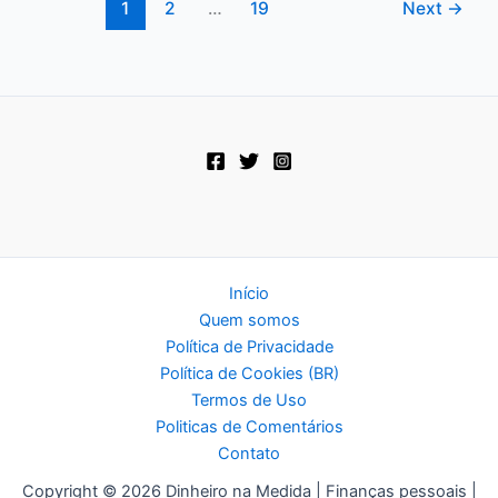
do
1
2
…
19
Next
→
Zero:
Passo
a
Passo
para
Sair
do
Caos
Início
Quem somos
Política de Privacidade
Política de Cookies (BR)
Termos de Uso
Politicas de Comentários
Contato
Copyright © 2026 Dinheiro na Medida | Finanças pessoais |