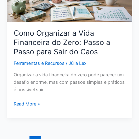
o
Controle
Como Organizar a Vida
Financeira do Zero: Passo a
Passo para Sair do Caos
Ferramentas e Recursos
/
Júlia Lex
Organizar a vida financeira do zero pode parecer um
desafio enorme, mas com passos simples e práticos
é possível sair
Como
Read More »
Organizar
a
Vida
Financeira