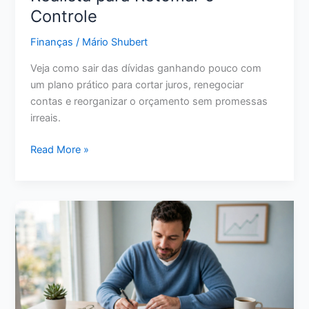
Controle
Finanças
/
Mário Shubert
Veja como sair das dívidas ganhando pouco com
um plano prático para cortar juros, renegociar
contas e reorganizar o orçamento sem promessas
irreais.
Como
Read More »
Sair
das
Dívidas
Ganhando
Pouco:
Plano
Realista
para
Retomar