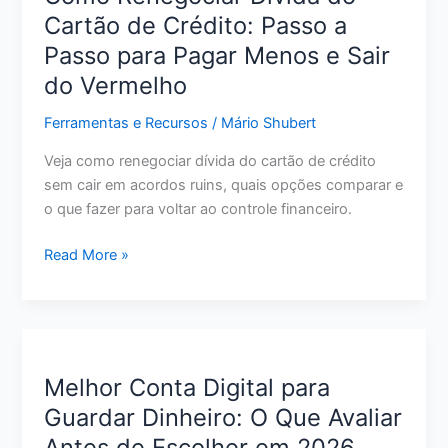
Tem
Cartão de Crédito: Passo a
Score
Passo para Pagar Menos e Sair
Baixo:
O
do Vermelho
Que
Ferramentas e Recursos
/
Mário Shubert
Avaliar
Antes
Veja como renegociar dívida do cartão de crédito
de
sem cair em acordos ruins, quais opções comparar e
Pedir
o que fazer para voltar ao controle financeiro.
Como
Read More »
Renegociar
Dívida
do
Cartão
de
Melhor Conta Digital para
Crédito:
Guardar Dinheiro: O Que Avaliar
Passo
Antes de Escolher em 2026
a