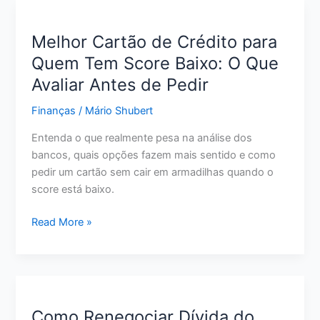
Pouco:
12
Melhor Cartão de Crédito para
Estratégias
Quem Tem Score Baixo: O Que
Realistas
Avaliar Antes de Pedir
para
Começar
Finanças
/
Mário Shubert
Agora
Entenda o que realmente pesa na análise dos
bancos, quais opções fazem mais sentido e como
pedir um cartão sem cair em armadilhas quando o
score está baixo.
Melhor
Read More »
Cartão
de
Crédito
para
Quem
Como Renegociar Dívida do