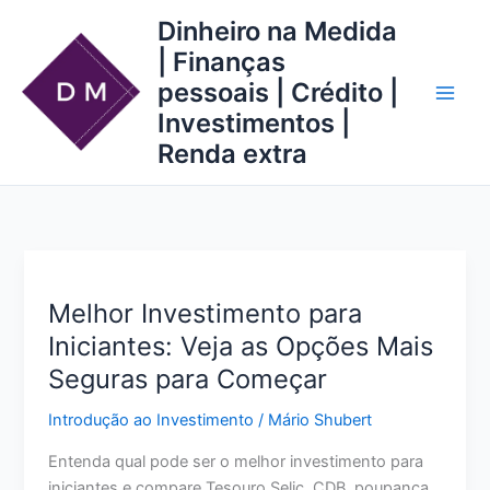
Ir
Dinheiro na Medida
para
| Finanças
o
pessoais | Crédito |
conteúdo
Investimentos |
Renda extra
Melhor Investimento para
Iniciantes: Veja as Opções Mais
Seguras para Começar
Introdução ao Investimento
/
Mário Shubert
Entenda qual pode ser o melhor investimento para
iniciantes e compare Tesouro Selic, CDB, poupança