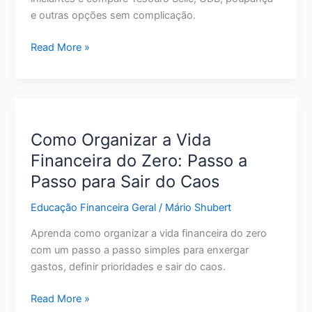
e outras opções sem complicação.
Melhor
Read More »
Investimento
para
Iniciantes:
Veja
as
Como Organizar a Vida
Opções
Financeira do Zero: Passo a
Mais
Passo para Sair do Caos
Seguras
para
Educação Financeira Geral
/
Mário Shubert
Começar
Aprenda como organizar a vida financeira do zero
com um passo a passo simples para enxergar
gastos, definir prioridades e sair do caos.
Como
Read More »