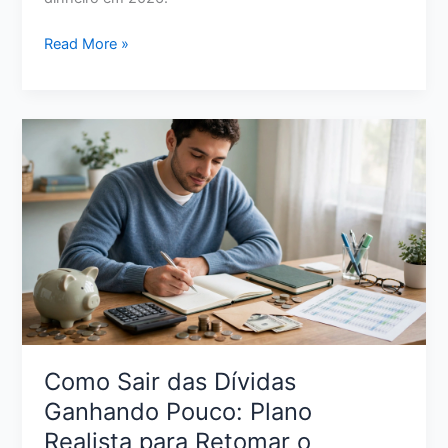
Tesouro
Read More »
Selic
ou
CDB:
Qual
Vale
Mais
a
Pena
para
Seu
Dinheiro
em
2026?
Como Sair das Dívidas
Ganhando Pouco: Plano
Realista para Retomar o