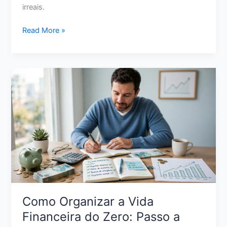
irreais.
Como
Read More »
Sair
das
Dívidas
Ganhando
Pouco:
Plano
Realista
para
Retomar
o
Controle
Como Organizar a Vida
Financeira do Zero: Passo a