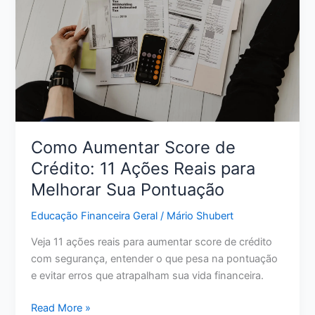
e
alcançar
a
liberdade
financeira
Como Aumentar Score de
Crédito: 11 Ações Reais para
Melhorar Sua Pontuação
Educação Financeira Geral
/
Mário Shubert
Veja 11 ações reais para aumentar score de crédito
com segurança, entender o que pesa na pontuação
e evitar erros que atrapalham sua vida financeira.
Como
Read More »