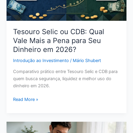
Certa
para
Seu
Perfil
Tesouro Selic ou CDB: Qual
Vale Mais a Pena para Seu
Dinheiro em 2026?
Introdução ao Investimento
/
Mário Shubert
Comparativo prático entre Tesouro Selic e CDB para
quem busca segurança, liquidez e melhor uso do
dinheiro em 2026.
Tesouro
Read More »
Selic
ou
CDB:
Qual