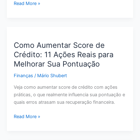
do
Melhor
Read More »
Vermelho
Conta
Digital
para
Guardar
Dinheiro:
Como Aumentar Score de
O
Crédito: 11 Ações Reais para
Que
Melhorar Sua Pontuação
Avaliar
Antes
Finanças
/
Mário Shubert
de
Escolher
Veja como aumentar score de crédito com ações
em
práticas, o que realmente influencia sua pontuação e
2026
quais erros atrasam sua recuperação financeira.
Como
Read More »
Aumentar
Score
de