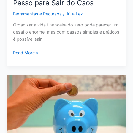
Passo para Sair do Caos
Ferramentas e Recursos
/
Júlia Lex
Organizar a vida financeira do zero pode parecer um
desafio enorme, mas com passos simples e práticos
é possível sair
Como
Read More »
Organizar
a
Vida
Financeira
do
Zero:
Passo
a
Passo
para
Sair