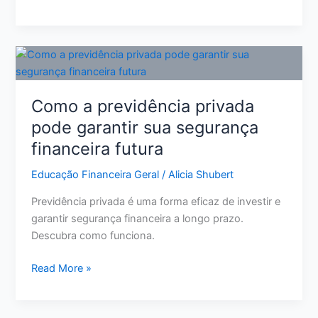
Aumentar
Score
de
Crédito:
11
Ações
Como a previdência privada
Reais
pode garantir sua segurança
para
financeira futura
Melhorar
Sua
Educação Financeira Geral
/
Alicia Shubert
Pontuação
Previdência privada é uma forma eficaz de investir e
garantir segurança financeira a longo prazo.
Descubra como funciona.
Como
Read More »
a
previdência