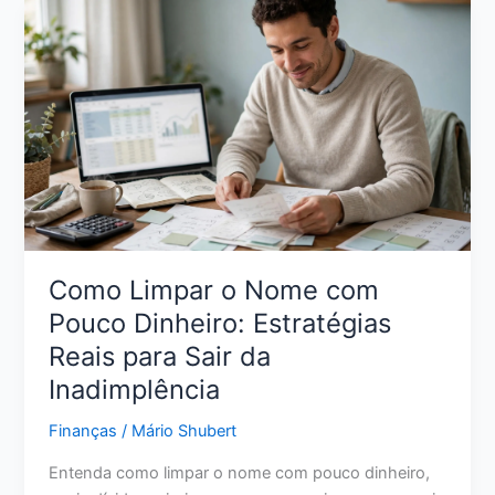
Crédito:
11
Ações
Reais
para
Melhorar
Sua
Pontuação
Como Limpar o Nome com
Pouco Dinheiro: Estratégias
Reais para Sair da
Inadimplência
Finanças
/
Mário Shubert
Entenda como limpar o nome com pouco dinheiro,