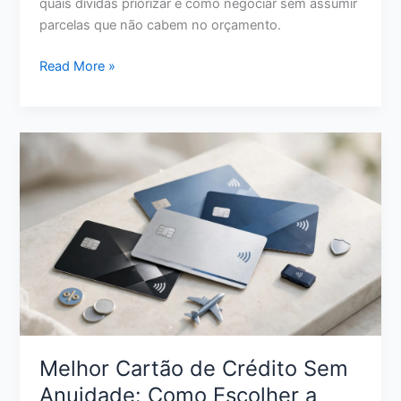
quais dívidas priorizar e como negociar sem assumir
parcelas que não cabem no orçamento.
Como
Read More »
Limpar
o
Nome
com
Pouco
Dinheiro:
Estratégias
Reais
para
Sair
da
Inadimplência
Melhor Cartão de Crédito Sem
Anuidade: Como Escolher a