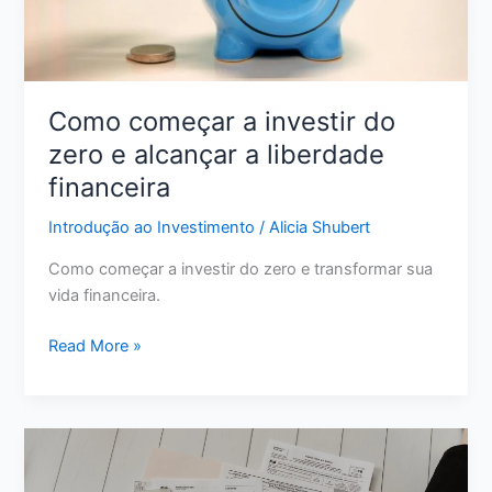
do
Caos
Como começar a investir do
zero e alcançar a liberdade
financeira
Introdução ao Investimento
/
Alicia Shubert
Como começar a investir do zero e transformar sua
vida financeira.
Como
Read More »
começar
a
investir
do
zero