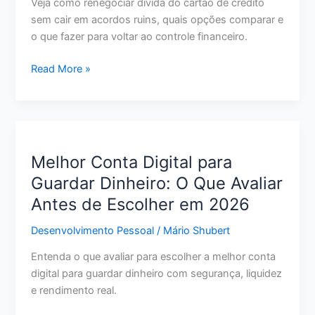
Veja como renegociar dívida do cartão de crédito
sem cair em acordos ruins, quais opções comparar e
o que fazer para voltar ao controle financeiro.
Como
Read More »
Renegociar
Dívida
do
Cartão
de
Melhor Conta Digital para
Crédito:
Guardar Dinheiro: O Que Avaliar
Passo
Antes de Escolher em 2026
a
Passo
Desenvolvimento Pessoal
/
Mário Shubert
para
Pagar
Entenda o que avaliar para escolher a melhor conta
Menos
digital para guardar dinheiro com segurança, liquidez
e
e rendimento real.
Sair