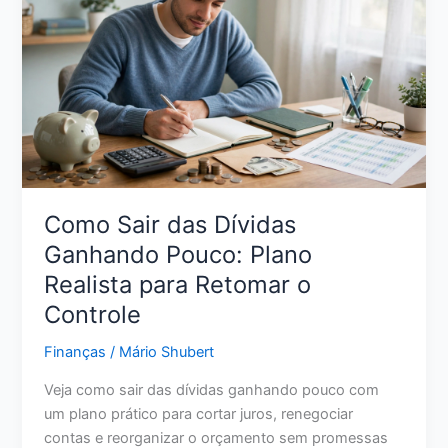
Vale
Mais
a
Pena
para
Seu
Dinheiro
em
2026?
Como Sair das Dívidas
Ganhando Pouco: Plano
Realista para Retomar o
Controle
Finanças
/
Mário Shubert
Veja como sair das dívidas ganhando pouco com
um plano prático para cortar juros, renegociar
contas e reorganizar o orçamento sem promessas