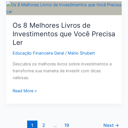
privada
pode
garantir
sua
Os 8 Melhores Livros de
segurança
Investimentos que Você Precisa
financeira
Ler
futura
Educação Financeira Geral
/
Mário Shubert
Descubra os melhores livros sobre investimentos e
transforme sua maneira de investir com dicas
valiosas.
Os
Read More »
8
Melhores
Livros
de
Investimentos
1
2
…
19
Next
→