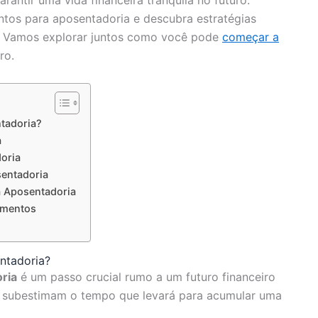
arantir uma vida financeira tranquila no futuro.
tos para aposentadoria e descubra estratégias
s. Vamos explorar juntos como você pode
começar a
ro.
ntadoria?
a
oria
entadoria
a Aposentadoria
timentos
entadoria?
ria
é um passo crucial rumo a um futuro financeiro
as subestimam o tempo que levará para acumular uma