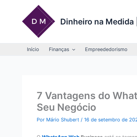
Ir
para
o
Dinheiro na Medida |
conteúdo
Início
Finanças
Empreededorismo
7 Vantagens do Wha
Seu Negócio
Por
Mário Shubert
/
16 de setembro de 20